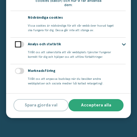
cookies (kakor) och hur vi får använda
dem:
Nödvändiga cookies
Vissa cookies är nödvändiga för att vår webb över huvud taget
ska fungera för dig. Dessa går inte att stänga av.
Analys och statistik
Tillåt oss att säkerställa att vår webbplats tjänster fungerar
korrekt för dig och hjälper oss att utföra förbättringar.
Marknadsföring
Tillåt oss att anpassa budskap när du besöker andra
webbplatser och sociala medier (så kallad retargeting).
Spara gjorda val
Acceptera alla