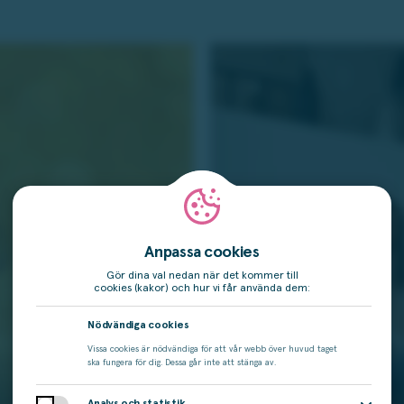
Anpassa cookies
Gör dina val nedan när det kommer till
cookies (kakor) och hur vi får använda dem:
Nödvändiga cookies
Vissa cookies är nödvändiga för att vår webb över huvud taget
ska fungera för dig. Dessa går inte att stänga av.
Analys och statistik