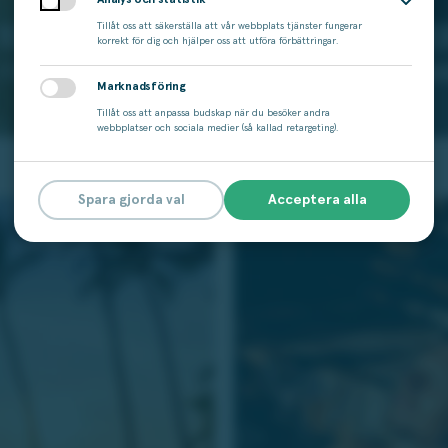
Tillåt oss att säkerställa att vår webbplats tjänster fungerar
korrekt för dig och hjälper oss att utföra förbättringar.
Marknadsföring
Tillåt oss att anpassa budskap när du besöker andra
webbplatser och sociala medier (så kallad retargeting).
Spara gjorda val
Acceptera alla