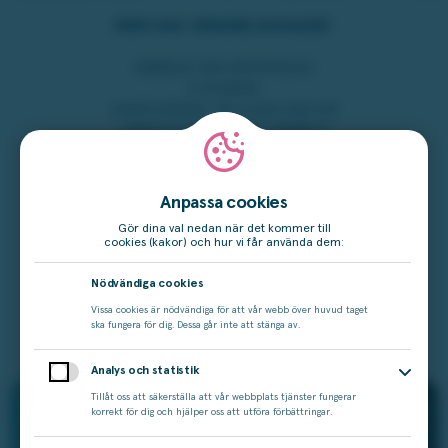
MER HAV. MINDRE AVGASER.
NIMBUS 305 DROPHEAD
E-POWER
VINSTVÄRDE: FR 4 000 000 KR
VINSTLEVERANTÖR: NIMBUS
Förr luktade båtlivet bensin.
Nu luktar det mest solkräm och
Anpassa cookies
kaffe. Och det är svårt att inte
Gör dina val nedan när det kommer till
njuta när vågskvalpet står för
cookies (kakor) och hur vi får använda dem:
motorljudet.
Nödvändiga cookies
Vissa cookies är nödvändiga för att vår webb över huvud taget
ska fungera för dig. Dessa går inte att stänga av.
Analys och statistik
Tillåt oss att säkerställa att vår webbplats tjänster fungerar
korrekt för dig och hjälper oss att utföra förbättringar.