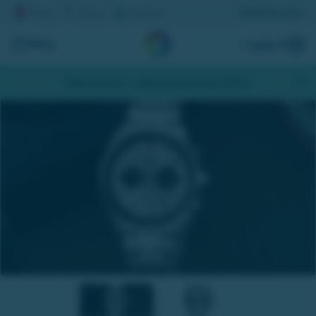
Registrera lott
Meny
Logga in
Skapa konto
- Hämta bonus på 200 kr
Herrklocka från Seiko