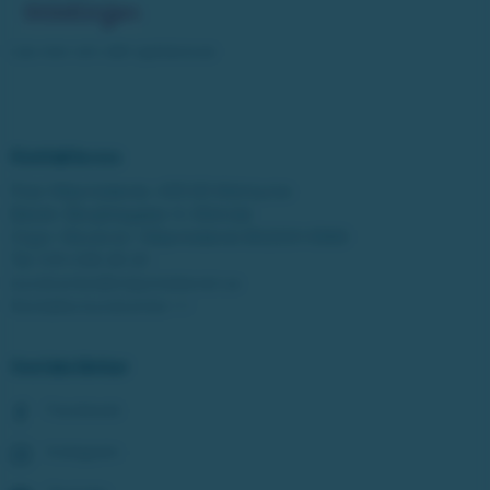
Läs mer om vårt spelansvar
Kontakta oss
Post: Miljonlotteriet, 435 83 Mölnlycke
Besök: Bergfotsgatan 4, Mölndal
Orgnr: Movendi / Miljonlotteriet 802001-5569
Tel:
031-338 28 20
kundcenter@miljonlotteriet.se
Kontakta kundcenter >>
Sociala länkar
Facebook
Instagram