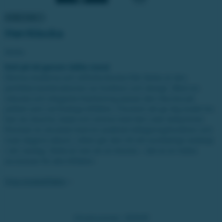
Herrklocka
Seiko
Koll på tid genom tidlös trend
Denna moderna och stilfulla klocka från Seiko är den
perfekta kombinationen av funktion och design. Med sin
robusta och eleganta framtoning passar den lika bra på
jobbet som vid festliga tillfällen. Förutom att ge dig exakt tid ,
kan du duscha, bada och simma med den utan bekymmer.
Klockan är utrustad med en praktisk tidtagningsfunktion och
visar dagens datum, vilket gör den till ett oumbärligt redskap
i din vardag. Detta är mer än en klocka – det är en tidlös
accessoar för alla tillfällen.
Visa produktfakta
Vinstnummer:
120041