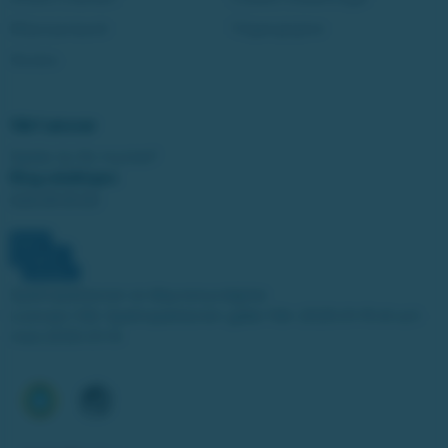
Miljonjackpott
Tillgänglighet
Studza
Vårt ansvar
Spelar du för mycket?
Ring stödlinjen:
020-81 91 00
Spelinspektionen är tillsynsmyndighet.
Licensen från Spelinspektionen gäller från 2025-01-15 till och
med 2030-01-14.