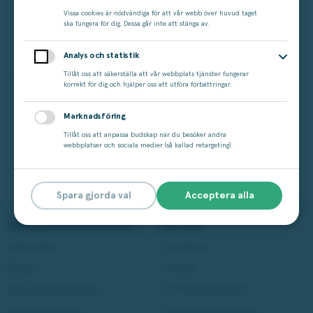
Vissa cookies är nödvändiga för att vår webb över huvud taget
ska fungera för dig. Dessa går inte att stänga av.
Analys och statistik
Vertikalskärare 18V ONE+
Tillåt oss att säkerställa att vår webbplats tjänster fungerar
korrekt för dig och hjälper oss att utföra förbättringar.
Ryobi
2 999 kr
Marknadsföring
Tillåt oss att anpassa budskap när du besöker andra
webbplatser och sociala medier (så kallad retargeting).
Tillbaka till vinsterna
Spara gjorda val
Acceptera alla
Spela på Miljonlotteriet
Läs mer
Våra lotter
Vinstshop
Bingo
Vinnare
Aktuella kampanjer
Om Miljonlotteriet
Andra Chansen
Cookie-inställningar