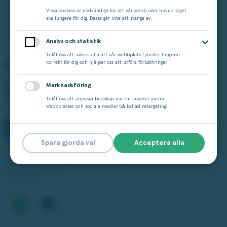
Andra Chansen
Cookie-inställningar
Vissa cookies är nödvändiga för att vår webb över huvud taget
Miljonjackpott
Tillgänglighet
ska fungera för dig. Dessa går inte att stänga av.
Studza
Analys och statistik
Tillåt oss att säkerställa att vår webbplats tjänster fungerar
korrekt för dig och hjälper oss att utföra förbättringar.
Vårt ansvar
Spelar du för mycket?
Marknadsföring
Ring stödlinjen:
Tillåt oss att anpassa budskap när du besöker andra
020-81 91 00
webbplatser och sociala medier (så kallad retargeting).
Spara gjorda val
Acceptera alla
Spelinspektionen är tillsynsmyndighet.
Licensen från Spelinspektionen gäller från 2025-01-15 till och
med 2030-01-14.