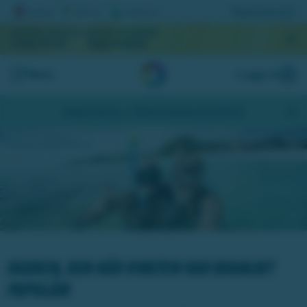
Registrera lott
AKTUELL JACKPOTT
NÄSTA DRAGNING
1 066 117 kr
September
Meny
Logga in
Skapa konto
- Hämta bonus på 200 kr
Artikeln är slut i sortimentet
Fasiken, den här vinsten var ovanligt
populär!