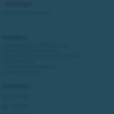
Läs mer om vårt spelansvar
Kontakta oss
Post: Miljonlotteriet, 435 83 Mölnlycke
Besök: Bergfotsgatan 4, Mölndal
Orgnr: Movendi / Miljonlotteriet 802001-5569
Tel:
031-338 28 20
kundcenter@miljonlotteriet.se
Kontakta kundcenter >>
Sociala länkar
Facebook
Instagram