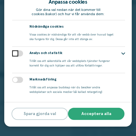
har mängder av finfina varumärken och vinster som säkert 
Anpassa cookies
Gör dina val nedan när det kommer till
cookies (kakor) och hur vi får använda dem:
Nödvändiga cookies
Upptäck fler vinster här!
Vissa cookies är nödvändiga för att vår webb över huvud taget
ska fungera för dig. Dessa går inte att stänga av.
Analys och statistik
Tillåt oss att säkerställa att vår webbplats tjänster fungerar
korrekt för dig och hjälper oss att utföra förbättringar.
ljonlotteriet
Vårt ansvar
Marknadsföring
Spelar du för mycket?
Tillåt oss att anpassa budskap när du besöker andra
Ring stödlinjen:
webbplatser och sociala medier (så kallad retargeting).
020-81 91 00
panjer
en
Spara gjorda val
Acceptera alla
t
Spelinspektionen är tillsynsmyn
Licensen från Spelinspektionen 