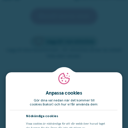
Beställ denna vinst
Lägg till i min drömlista
Lägg till dina favoritvinster i din drömlista så kan du enkelt
hitta dem senare.
Populära produkter i samma prisklass
Anpassa cookies
Gör dina val nedan när det kommer till
cookies (kakor) och hur vi får använda dem:
Nödvändiga cookies
Vissa cookies är nödvändiga för att vår webb över huvud taget