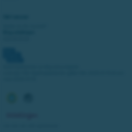
Vårt ansvar
Spelar du för mycket?
Ring stödlinjen:
020-81 91 00
Spelinspektionen är tillsynsmyndighet.
Licensen från Spelinspektionen gäller från 2025-01-15 till och
med 2030-01-14.
Läs mer om vårt spelansvar