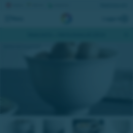
Registrera lott
Meny
Logga in
Skapa konto
- Hämta bonus på 200 kr
Skål Pion från House Doctor