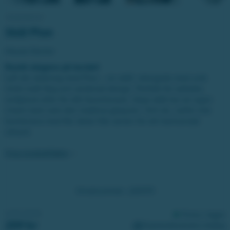
Skål Pion
House Doctor
Rustik elegans på bordet!
Lyft din dukning med Pion – en skål i stengods med unik
mörk matt färg och oxiderad design. Perfekt för sallader,
småplock eller för ditt favoritsnack. Varje skål har sin egen
charm tack vare den reaktiva glasyren. Och du, varför inte
kombinera med fler delar från serien för ett harmoniskt
uttryck.
Visa produktfakta
Vinstnummer:
220173
VINSTVÄRDE:
Finns i lager
259 kr
Expressleverans möjlig