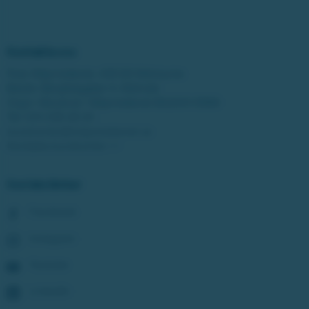
Kontakta oss
Post: Miljonlotteriet, 435 83 Mölnlycke
Besök: Bergfotsgatan 4, Mölndal
Orgnr: Movendi / Miljonlotteriet 802001-5569
Tel:
031-338 28 20
kundcenter@miljonlotteriet.se
Kontakta kundcenter >>
Sociala länkar
Facebook
Instagram
Youtube
LinkedIn