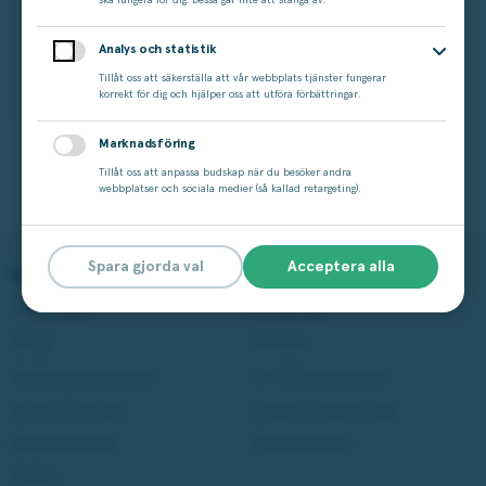
ska fungera för dig. Dessa går inte att stänga av.
Smash burger set 2-del
Analys och statistik
Satake
Tillåt oss att säkerställa att vår webbplats tjänster fungerar
259 kr
korrekt för dig och hjälper oss att utföra förbättringar.
Marknadsföring
Tillåt oss att anpassa budskap när du besöker andra
webbplatser och sociala medier (så kallad retargeting).
Tillbaka till vinsterna
Spara gjorda val
Acceptera alla
Spela på Miljonlotteriet
Läs mer
Våra lotter
Vinstshop
Bingo
Vinnare
Aktuella kampanjer
Om Miljonlotteriet
Andra Chansen
Cookie-inställningar
Miljonjackpott
Tillgänglighet
Studza