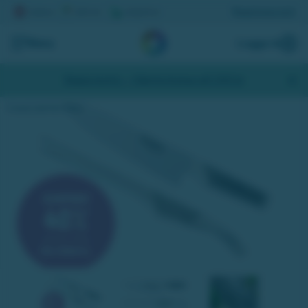
Registrera lott
Meny
Logga in
Skapa konto
- Hämta bonus på 200 kr
Knivset 2-del från Global