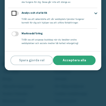
ska fungera för dig. Dessa går inte att stänga av.
Resväska Airwave Neo
Cobra ljusstakar
Analys och statistik
Epic
Georg Jensen
Tillåt oss att säkerställa att vår webbplats tjänster fungerar
korrekt för dig och hjälper oss att utföra förbättringar.
1 199 kr
1 199 kr
Marknadsföring
Tillåt oss att anpassa budskap när du besöker andra
webbplatser och sociala medier (så kallad retargeting).
Tillbaka till vinsterna
Spara gjorda val
Acceptera alla
Spela på Miljonlotteriet
Läs mer
Våra lotter
Vinstshop
Bingo
Vinnare
Aktuella kampanjer
Om Miljonlotteriet
Andra Chansen
Cookie-inställningar
Miljonjackpott
Tillgänglighet