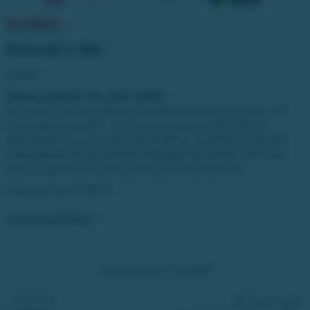
Knivset 2-del
Global
Vassa klassiker för varje måltid
Ett stilrent set med Globals ikoniska kockkniv G-2 och - för
ovanlighetens skull – en snygg kockpincett GS-28. En
kombination av precision och kvalitet – perfekt för allt från
råvaruhantering till elegant uppläggning. Design som skär
rakt in i hjärtat hos både proffs och hemmakockar.
Ordinarie pris 1 999 kr.
Visa produktfakta
Vinstnummer:
220209
VINSTVÄRDE:
Finns i lager