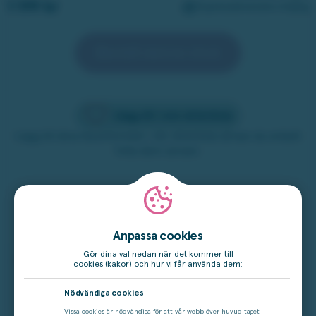
1 199 kr
Expressleverans möjlig
Beställ denna vinst
Lägg till i min drömlista
Lägg till dina favoritvinster i din drömlista så kan du enkelt
hitta dem senare.
Populära produkter i samma prisklass
Anpassa cookies
Gör dina val nedan när det kommer till
cookies (kakor) och hur vi får använda dem:
Nödvändiga cookies
Vissa cookies är nödvändiga för att vår webb över huvud taget