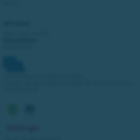
Studza
Vårt ansvar
Spelar du för mycket?
Ring stödlinjen:
020-81 91 00
Spelinspektionen är tillsynsmyndighet.
Licensen från Spelinspektionen gäller från 2025-01-15 till och
med 2030-01-14.
Läs mer om vårt spelansvar