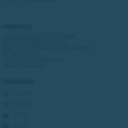
Kontakta oss
Post: Miljonlotteriet, 435 83 Mölnlycke
Besök: Bergfotsgatan 4, Mölndal
Orgnr: Movendi / Miljonlotteriet 802001-5569
Tel:
031-338 28 20
kundcenter@miljonlotteriet.se
Kontakta kundcenter >>
Sociala länkar
Facebook
Instagram
Youtube
LinkedIn