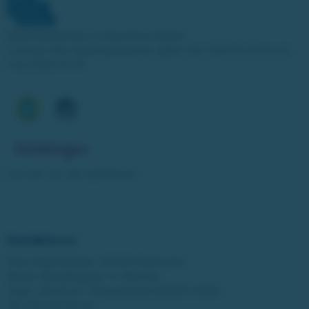
Spelinspektionen är tillsynsmyndighet.
Licensen från Spelinspektionen gäller från 2025-01-15 till och
med 2030-01-14.
Läs mer om vårt spelansvar
Kontakta oss
Post: Miljonlotteriet, 435 83 Mölnlycke
Besök: Bergfotsgatan 4, Mölndal
Orgnr: Movendi / Miljonlotteriet 802001-5569
Tel:
031-338 28 20