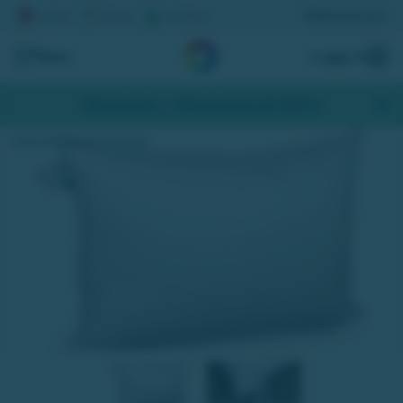
Registrera lott
Meny
Logga in
Skapa konto
- Hämta bonus på 200 kr
Hotellkudde, Värnamo sängkläder