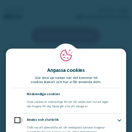
VINSTVÄRDE:
Finns i lager
459 kr
Expressleverans möjlig
Beställ denna vinst
Lägg till i min drömlista
Anpassa cookies
Lägg till dina favoritvinster i din drömlista så kan du enkelt
hitta dem senare.
Gör dina val nedan när det kommer till
cookies (kakor) och hur vi får använda dem:
Nödvändiga cookies
Vissa cookies är nödvändiga för att vår webb över huvud taget
Populära produkter i samma prisklass
ska fungera för dig. Dessa går inte att stänga av.
Analys och statistik
Tillåt oss att säkerställa att vår webbplats tjänster fungerar
korrekt för dig och hjälper oss att utföra förbättringar.