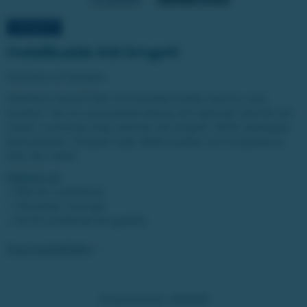
Hotellkudde inkl örngott
Värnamo of Sweden
Hotellens favorit! Stor och formbar kudde med en unik
komfort. Ger en omslutande känsla och optimalt stöd för din
nacke. Levereras ihop med ett vitt örngott i 100% ekologisk
bomullssatin. Örngott ingår. Både kudden och örngottet är
Öko-Tex märkt.
Hållbart val
• Öko-tex certifierad
• Tillverkad i Sverige
• GOTS certifierad (örngottet)
Visa produktfakta
Vinstnummer:
240006