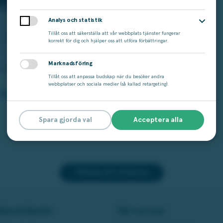
Analys och statistik
Tillåt oss att säkerställa att vår webbplats tjänster fungerar
korrekt för dig och hjälper oss att utföra förbättringar.
Marknadsföring
Tillåt oss att anpassa budskap när du besöker andra
webbplatser och sociala medier (så kallad retargeting).
Noppborttagare
Singer
179 kr
Spara gjorda val
Acceptera alla
Tillbaka till vinsterna
ljonlotteriet
Vårt ansvar