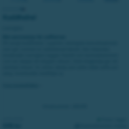
Kuddfodral
Lexington
Blå sammetslyx för soffhörnet
Ett lyxigt kuddfodral i superlen ekologisk bomullssammet
som ger rummet en sofistikerad känsla. Den klassiska
broderade Lexington-loggan framtill och kontrastsömmen
runt om skapar ett elegant uttryck. Dold dragkedja ger ett
sömlöst intryck. En stilren detalj som lyfter både soffa och
säng. Innerkudde medföljer ej.
Visa produktfakta
Vinstnummer:
240315
VINSTVÄRDE:
Finns i lager
595 kr
Expressleverans möjlig