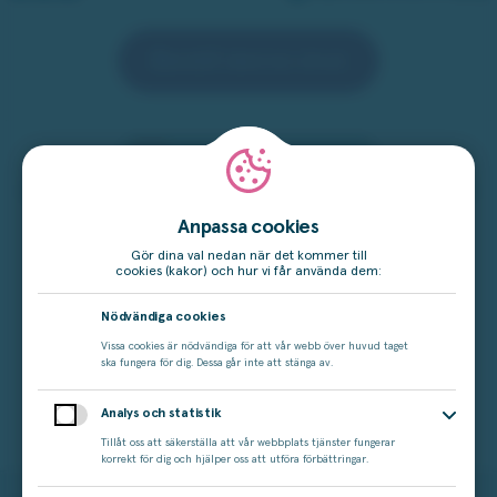
Beställ denna vinst
Lägg till i min drömlista
Lägg till dina favoritvinster i din drömlista så kan du enkelt
hitta dem senare.
Anpassa cookies
Gör dina val nedan när det kommer till
cookies (kakor) och hur vi får använda dem:
Nödvändiga cookies
Populära produkter i samma prisklass
Vissa cookies är nödvändiga för att vår webb över huvud taget
ska fungera för dig. Dessa går inte att stänga av.
Analys och statistik
Tillbaka till vinsterna
Tillåt oss att säkerställa att vår webbplats tjänster fungerar
korrekt för dig och hjälper oss att utföra förbättringar.