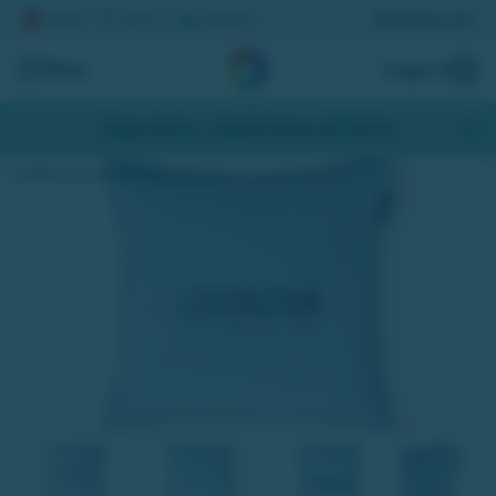
Registrera lott
Meny
Logga in
Skapa konto
- Hämta bonus på 200 kr
Kuddfodral i bomullssammet blå | Lexington