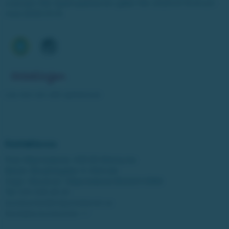
Licensen från Spelinspektionen gäller från 2025-01-15 till och
med 2030-01-14.
Läs mer om vårt spelansvar
Kontakta oss
Post: Miljonlotteriet, 435 83 Mölnlycke
Besök: Bergfotsgatan 4, Mölndal
Orgnr: Movendi / Miljonlotteriet 802001-5569
Tel:
031-338 28 20
kundcenter@miljonlotteriet.se
Kontakta kundcenter >>