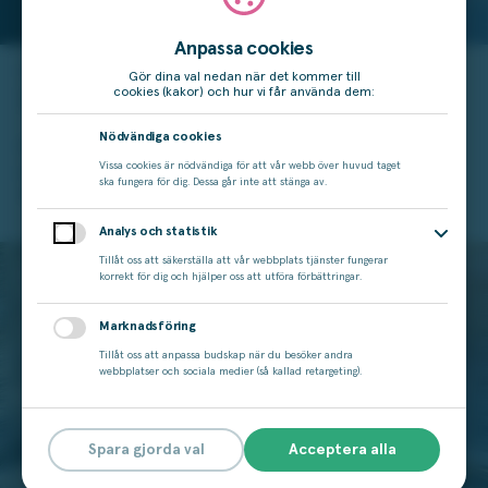
Anpassa cookies
HUSVAGN & HUSBIL
Gör dina val nedan när det kommer till
Hitta hjulkänslan i husvagn
cookies (kakor) och hur vi får använda dem:
Nödvändiga cookies
En lyxig husvagn är det perfekta krypinnet under snörika
Vissa cookies är nödvändiga för att vår webb över huvud taget
jular. Speciellt på en vintercamping med behändigt
ska fungera för dig. Dessa går inte att stänga av.
avstånd från backar och liftsystem.
Analys och statistik
Tillåt oss att säkerställa att vår webbplats tjänster fungerar
korrekt för dig och hjälper oss att utföra förbättringar.
Marknadsföring
Tillåt oss att anpassa budskap när du besöker andra
webbplatser och sociala medier (så kallad retargeting).
Spara gjorda val
Acceptera alla