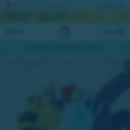
Registrera lott
AKTUELL JACKPOTT
NÄSTA DRAGNING
1 049 532 kr
September
Meny
Logga in
Skapa konto
- Hämta bonus på 200 kr
Sportlov är till för skratt och spring i benen. Kinderna lyser röda av både kyla och glädje.
Minnen skapas och berättas.