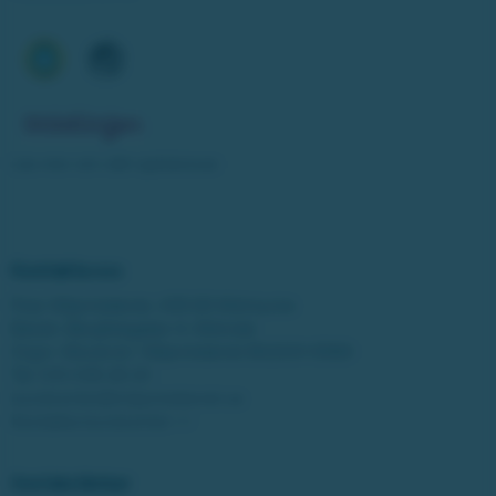
Läs mer om vårt spelansvar
Kontakta oss
Post: Miljonlotteriet, 435 83 Mölnlycke
Besök: Bergfotsgatan 4, Mölndal
Orgnr: Movendi / Miljonlotteriet 802001-5569
Tel:
031-338 28 20
kundcenter@miljonlotteriet.se
Kontakta kundcenter >>
Sociala länkar