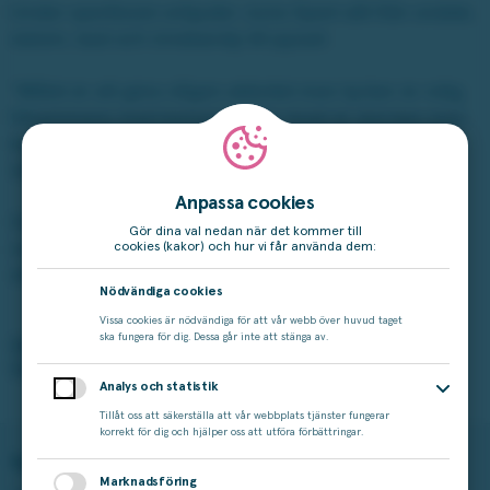
Under sportloven erbjuder Junis Sport allt från snölek,
slalom, bad och innebandy till pyssel.
”Målet är att göra någon aktivitet man tycker är rolig,
tillsammans med kompisar. När lovet är slut kan man
komma tillbaka till skolan med ny energi och glädje”,
säger Ola.
Anpassa cookies
Genom Junis Sport får barn minnen som berättas
Gör dina val nedan när det kommer till
redan i kapprummet. Minnen som lever kvar långt
cookies (kakor) och hur vi får använda dem:
efter att skolan har startat.
Nödvändiga cookies
Vissa cookies är nödvändiga för att vår webb över huvud taget
ska fungera för dig. Dessa går inte att stänga av.
Skrapa lott här
Spela bingo här
Analys och statistik
Tillåt oss att säkerställa att vår webbplats tjänster fungerar
korrekt för dig och hjälper oss att utföra förbättringar.
Spela på Miljonlotteriet
Läs mer
Marknadsföring