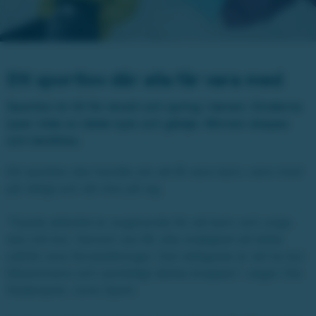
Ett sportlov där alla får vara med
Sportlov är till för skratt och spring i benen. Kinderna
lyser röda av både kyla och glädje. Minnen skapas
och berättas.
Ett sportlov ska handla om att få vara barn, vara med
på riktigt och att röra på sig.
”Fysisk aktivitet är avgörande för att barn och unga
ska må bra. Genom oss får alla möjlighet att delta
utifrån sina förutsättningar. Det viktigaste är att ha kul
tillsammans och samtidigt stärka kroppen”, säger Ola
Söderqvist, Junis Sport.