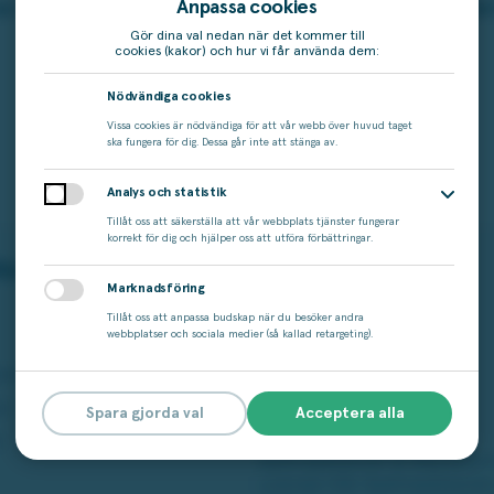
har mängder av finfina varumärken och vinster som säkert 
Anpassa cookies
Gör dina val nedan när det kommer till
cookies (kakor) och hur vi får använda dem:
Nödvändiga cookies
Upptäck fler vinster här!
Vissa cookies är nödvändiga för att vår webb över huvud taget
ska fungera för dig. Dessa går inte att stänga av.
Analys och statistik
Tillåt oss att säkerställa att vår webbplats tjänster fungerar
korrekt för dig och hjälper oss att utföra förbättringar.
ljonlotteriet
Vårt ansvar
Marknadsföring
Spelar du för mycket?
Tillåt oss att anpassa budskap när du besöker andra
Ring stödlinjen:
webbplatser och sociala medier (så kallad retargeting).
020-81 91 00
panjer
en
Spara gjorda val
Acceptera alla
t
Spelinspektionen är tillsynsmyn
Licensen från Spelinspektionen 