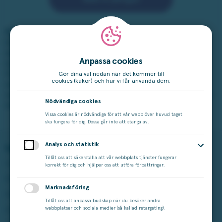
Tänk på!
Dina spelköp betalas i första hand med bonusbelopp och
därefter kontanta medel. När du har gjort din insättning har
Anpassa cookies
du 60 dagar på dig att omsätta pengarna för att få bonus.
Överföring från vinstkontot till spelplånboken räknas inte
Gör dina val nedan när det kommer till
cookies (kakor) och hur vi får använda dem:
som en insättning. Du kan inte plocka ut bonussumman i
varuvinster eller kontanter. Du hittar bonusar och kontanter i
Nödvändiga cookies
din
Spelplånbok
.
Vissa cookies är nödvändiga för att vår webb över huvud taget
ska fungera för dig. Dessa går inte att stänga av.
Analys och statistik
Spela på Miljonlotteriet
Läs mer
Tillåt oss att säkerställa att vår webbplats tjänster fungerar
Våra lotter
Vinstshop
korrekt för dig och hjälper oss att utföra förbättringar.
Bingo
Vinnare
Marknadsföring
Aktuella kampanjer
Om Miljonlotteriet
Tillåt oss att anpassa budskap när du besöker andra
Andra Chansen
Cookie-inställningar
webbplatser och sociala medier (så kallad retargeting).