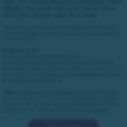
solen, men när solen strålar blir vi extra glada. Därför
erbjuder vi dig upp till 1 400 kronor i bonus. Det är
vad vi kallar strålande stålar. Ska vi spela?
Just nu får du 100 kronor i insättningsbonus, för att spela
bingo och skrapa onlinelotter. Du kan göra denna manöver
upp till 14 gånger.
Så här funkar det:
1.
Gör en insättning på minst 100 kronor
2.
Köp bingospel och/eller onlinelotter för din insättning
3.
För varje insättning, minst 100 kronor som du spelar för, får
du 100 kronor i bonus insatt på din
Spelplånbok
för att köpa
fler bingospel och onlinelotter.
Villkor:
Erbjudandet gäller 14 gånger per person. Det gäller
från och med den 27 maj, till och med söndagen den 2 juni,
klockan 23.59. Du måste spela för kontanterna och få din
bonus, innan du kan ta del av erbjudandet fler gånger.
Sätt in pengar