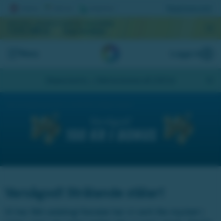
Registrera lott
AKTUELL JACKPOTT
NÄSTA DRAGNING
1 076 388 kr
September
Meny
Logga in
Skapa konto
- Hämta bonus på 200 kr
Gör en insättning på 100 kr och få 100 kr tillbaka i bonus
Varsågod! Strålande stålar!
Vi har fått solsting! Kanske har vi varit lite mycket i