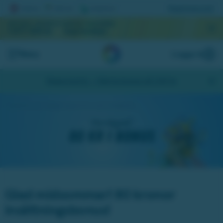
Registrera lott
AKTUELL JACKPOTT
NÄSTA DRAGNING
1 077 420 kr
September
Meny
Logga in
Skapa konto
- Hämta bonus på 200 kr
Du får 80 kronor tillbaka i bonus när du gör en insättning
Glad midsommar! 80 kronor
insättningsbonus!