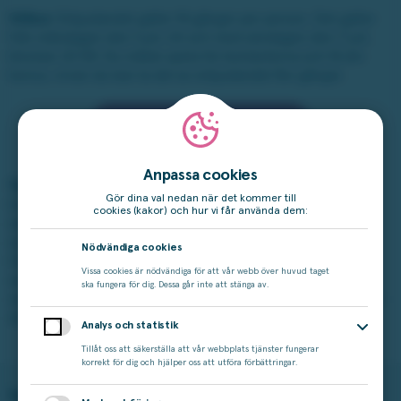
Villkor:
Erbjudandet gäller 14 gånger per person. Det gäller
från måndagen den 1 juli, till och med söndagen den 7 juli,
klockan 23.59. Du måste spela för kontanterna och få din
bonus, innan du kan ta del av erbjudandet fler gånger.
Sätt in pengar
Anpassa cookies
Tänk på!
Gör dina val nedan när det kommer till
Dina spelköp betalas i första hand med bonusbelopp och
cookies (kakor) och hur vi får använda dem:
därefter kontanta medel. När du har gjort din insättning har
du 60 dagar på dig att omsätta pengarna för att få bonus.
Nödvändiga cookies
Överföring från vinstkontot till spelplånboken räknas inte
Vissa cookies är nödvändiga för att vår webb över huvud taget
som en insättning. Du kan inte plocka ut bonussumman i
ska fungera för dig. Dessa går inte att stänga av.
varuvinster eller kontanter. Du hittar bonusar och kontanter i
din
Spelplånbok
.
Analys och statistik
Tillåt oss att säkerställa att vår webbplats tjänster fungerar
korrekt för dig och hjälper oss att utföra förbättringar.
Spela på Miljonlotteriet
Läs mer