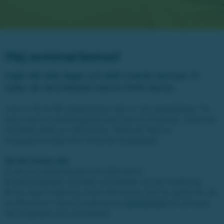
Hej sommarbonus!
Inget slår lata dagar och skön svensk sommar. Vi
hyllar vår favoritårstid med en finfin bonus.
Just nu får du 80 soliga kronor rakt in i din spelplånbok. Du
kan ta del av insättningsbonusen upp till 14 gånger, vilket blir
ett totalt värde av 1 120 kronor. Passa på. Njut av
bingogemenskap eller kittlande skrapglädje.
Så här funkar det:
1.
Gör en insättning på minst 100 kronor
2.
Köp bingospel och/eller onlinelotter för din insättning
3.
För varje insättning, minst 100 kronor som du spelar för, får
du 80 kronor i bonus insatt på din
Spelplånbok
för att köpa
fler bingospel och onlinelotter.