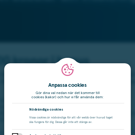
00 kronor i bonus
d en fantastisk bonus. Sätter du in 100 kronor, får du 1
r. Du kan göra denna insättning flera gånger och få bon
Anpassa cookies
Gör dina val nedan när det kommer till
cookies (kakor) och hur vi får använda dem:
100 kronor
inelotter för din insättning
Nödvändiga cookies
100 kronor som du spelar för, får du 100 kronor i bonus att köpa f
Vissa cookies är nödvändiga för att vår webb över huvud taget
 din
Spelplånbok
ska fungera för dig. Dessa går inte att stänga av.
 till
14 gånger
till och med söndag 26 november klockan 23.59.