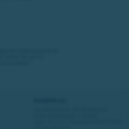
jort din insättning har du 60
ken räknas inte som en
 och kontanter i
Kontakta oss
Post: Miljonlotteriet, 435 83 Mölnlycke
Besök: Bergfotsgatan 4, Mölndal
Orgnr: Movendi / Miljonlotteriet 802001-5569
Tel:
031-338 28 20