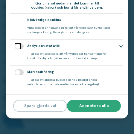
Gör dina val nedan när det kommer till
Spela på Miljonlotteriet
Läs mer
cookies (kakor) och hur vi får använda dem:
Våra lotter
Vinstshop
Nödvändiga cookies
Bingo
Vinnare
Vissa cookies är nödvändiga för att vår webb över huvud taget
ska fungera för dig. Dessa går inte att stänga av.
Aktuella kampanjer
Om Miljonlotteriet
Andra Chansen
Cookie-inställningar
Analys och statistik
Miljonjackpott
Tillgänglighet
Tillåt oss att säkerställa att vår webbplats tjänster fungerar
korrekt för dig och hjälper oss att utföra förbättringar.
Studza
Marknadsföring
Tillåt oss att anpassa budskap när du besöker andra
Vårt ansvar
webbplatser och sociala medier (så kallad retargeting).
Spelar du för mycket?
Ring stödlinjen:
020-81 91 00
Spara gjorda val
Acceptera alla
Spelinspektionen är tillsynsmyndighet.