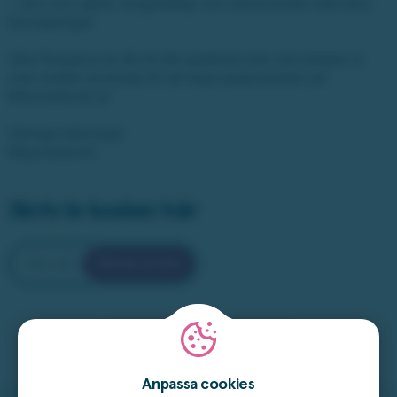
– så in och spela i bingolobbyn och pröva lyckan med dina
bonuspengar!
Obs! Pengarna du får till ditt spelkonto kan inte betalas ut
utan endast användas för att köpa spelprodukter på
Milonlotteriet.se
Vänliga hälsningar
Miljonlotteriet
Skriv in koden här
Hämta bricka
Spela bingo
Anpassa cookies