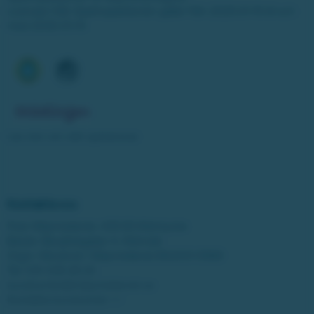
Licensen från Spelinspektionen gäller från 2025-01-15 till och
med 2030-01-14.
Läs mer om vårt spelansvar
Kontakta oss
Post: Miljonlotteriet, 435 83 Mölnlycke
Besök: Bergfotsgatan 4, Mölndal
Orgnr: Movendi / Miljonlotteriet 802001-5569
Tel:
031-338 28 20
kundcenter@miljonlotteriet.se
Kontakta kundcenter >>