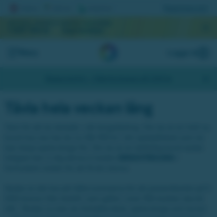
Registrera lott
AKTUELL JACKPOTT
NÄSTA DRAGNING
1 059 744 kr
September
Meny
Logga in
Skapa konto
- Hämta bonus på 200 kr
Tävla hela veckan lång
Tack för att du tävlade i vår bingotävling. Om du är en helt ny
kund hos oss har du nu fått 100 kr i din spelplånbok som du
kan börja spela bingo för. Om du är en befintlig kund sedan
tidigare ber vi dig skriva in koden
BINGOTÄVLING
i
formuläret nedan för att få din bonus.
Sedan är det bra att hålla tummarna för att presentkortet på 5
000 kronor från GoGift, som gäller i över 150 butiker ska bli
ditt. Redan nu kan du fortsätta tävla, spela bingo och ha kul