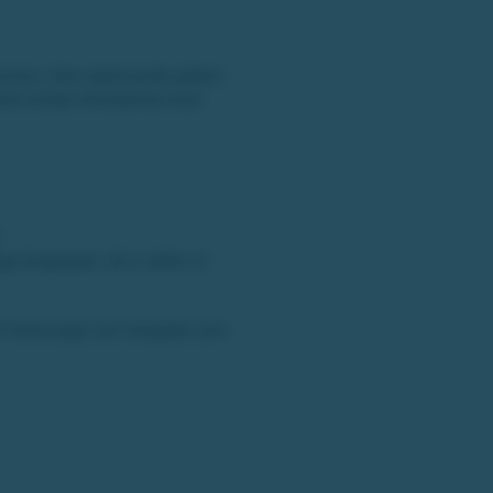
nummer i den spännande jakten
let andas retrokänsla med
a bingospel, så vi sätter in
ll föreningar och eldsjälar som