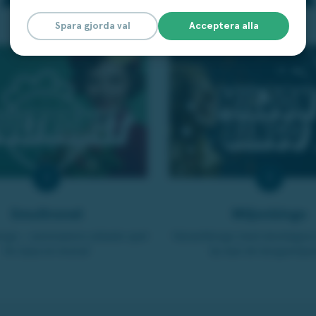
Spara gjorda val
Acceptera alla
1 kr
i
i
Smultronet
Miljonbingo
ngo – sommarens sötaste spel
Variantbingo med storslagna 
för bara en krona!
du kan bli bingomiljon