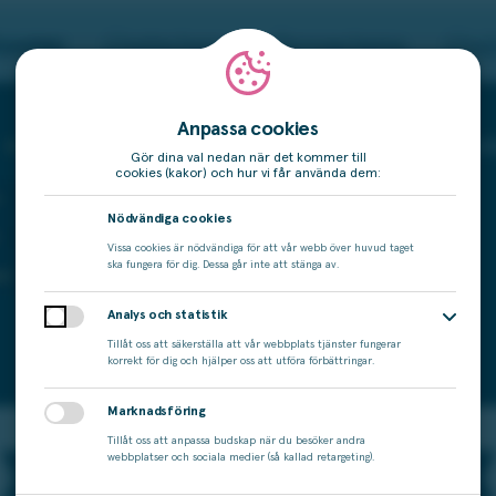
kpottar
Chattschema
Bingoschema
Chat
Anpassa cookies
Jack
Gör dina val nedan när det kommer till
cookies (kakor) och hur vi får använda dem:
n
2 771 kr
Nödvändiga cookies
1 012 kr
Vissa cookies är nödvändiga för att vår webb över huvud taget
ska fungera för dig. Dessa går inte att stänga av.
et
270 kr
Analys och statistik
Tillåt oss att säkerställa att vår webbplats tjänster fungerar
korrekt för dig och hjälper oss att utföra förbättringar.
Marknadsföring
Tillåt oss att anpassa budskap när du besöker andra
webbplatser och sociala medier (så kallad retargeting).
Alla bingospel i bingorummet