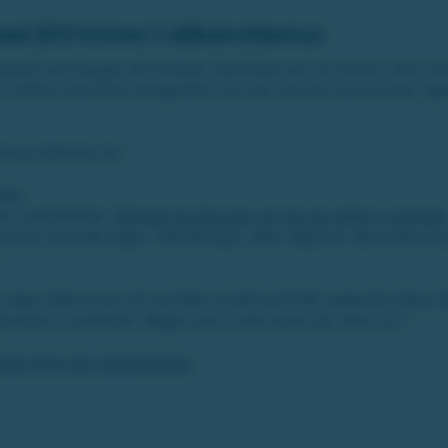
med 200 kronor i välkomstbonus
ngospel som bygger på nostalgi. Samtidigt som du duttar i dina 
i chatten med dina medspelare och kan minnas svunna tider. Spe
tbonus behöver du:
edan
din spelplånbok. (
Här kan du läsa mer om hur du sätter in pengar
)
ronor inom 60 dagar i Retrobingot, eller något av våra andra rolig
t säga välkommen till oss! Men också tack! Ditt spelande bidrar ti
roblem i samhället. Något som vi alla vinner på, eller hur?
llkor kring din välkomstgåva