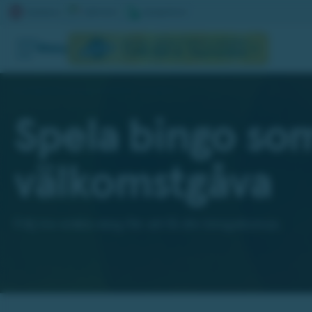
AKTUELL JACKPOTT
NÄSTA DRAGNING
Meny
1 045 065 kr
September
Prova Miljonlotteriets bingo och få 200 kr att spela för.
Spela bingo som
välkomstgåva
Följ tre enkla steg för att få din bingobonus.