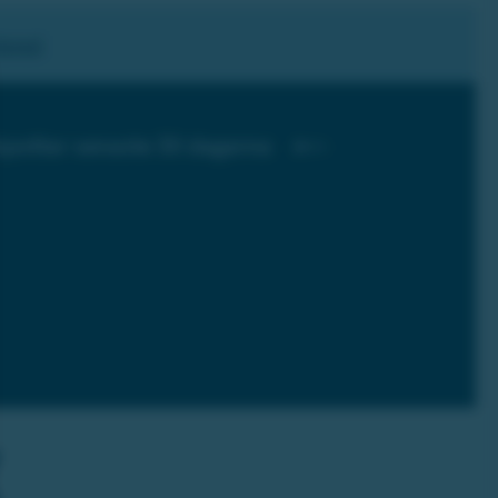
tspel
pottar senaste 30 dagarna