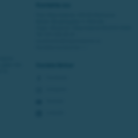
Kontakta oss
Post: Miljonlotteriet, 435 83 Mölnlycke
Besök: Bergfotsgatan 4, Mölndal
Orgnr: Movendi / Miljonlotteriet 802001-5569
Tel:
031-338 28 20
kundcenter@miljonlotteriet.se
Kontakta kundcenter >>
dighet.
gäller från
Sociala länkar
1-14.
Facebook
Instagram
Youtube
LinkedIn