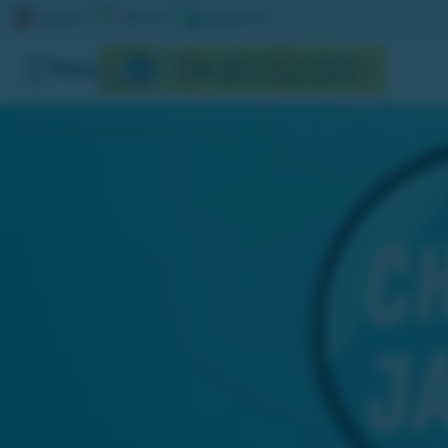
AKTUELL JACKPOTT
NÄSTA DRAGNING
Meny
1 048 350 kr
September
Vinn 100 kronor natt spela i tävlingen Chattjakten.