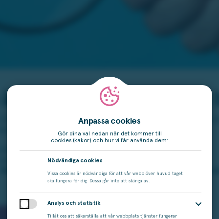
är igång – ta hem 100 kr i b
 I Chattjakten pepprar värdarna med frågor – svaret hittar du på vå
Anpassa cookies
elpengar!
Gör dina val nedan när det kommer till
cookies (kakor) och hur vi får använda dem:
3.00–15.00
varet, maila ditt svar till:
vinnare@miljonlotteriet.se
Nödvändiga cookies
,
första, sjätte och tionde. Vinner 100 kronor i bonus att spela bi
Vissa cookies är nödvändiga för att vår webb över huvud taget
ska fungera för dig. Dessa går inte att stänga av.
Analys och statistik
Tillåt oss att säkerställa att vår webbplats tjänster fungerar