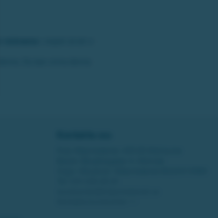
r nickname
i mejlet så att vi
 denna. Du kan vinna denna
Kontakta oss
Post: Miljonlotteriet, 435 83 Mölnlycke
Besök: Bergfotsgatan 4, Mölndal
Orgnr: Movendi / Miljonlotteriet 802001-5569
Tel:
031-338 28 20
kundcenter@miljonlotteriet.se
Kontakta kundcenter >>