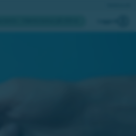
Registrera lott
a konto
- Hämta bonus på 200 kr
Logga in