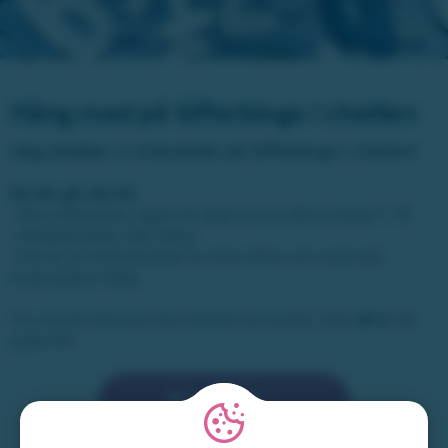
Häng med på Sifferbingo i chatten
Idag dubblar vi vinstvärdet på Sifferbingo i chatten!
Så här går det till:
•
När chattvärden säger till väljer du tre siffror mellan 1–75
• Bingoslumpen drar siffror
• Får du en träff bekräftar du dina siffror och svarar på
chattvärdens fråga
Tre vinnare kammar hem dubbelt så mycket, hela
30 kr
att
spela för!
Gå med här →