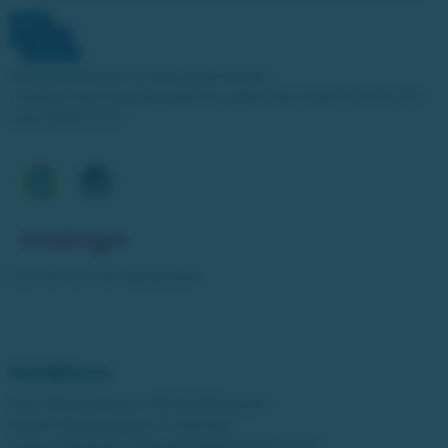
Spelinspektionen är tillsynsmyndighet.
Licensen från Spelinspektionen gäller från 2025-01-15 till och
med 2030-01-14.
Läs mer om vårt spelansvar
Kontakta oss
Post: Miljonlotteriet, 435 83 Mölnlycke
Besök: Bergfotsgatan 4, Mölndal
Orgnr: Movendi / Miljonlotteriet 802001-5569