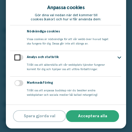
Anpassa cookies
Gör dina val nedan när det kommer till
cookies (kakor) och hur vi får använda dem:
Spela på Miljonlotteriet
Läs mer
Nödvändiga cookies
Våra lotter
Vinstshop
Vissa cookies är nödvändiga för att vår webb över huvud taget
ska fungera för dig. Dessa går inte att stänga av.
Bingo
Vinnare
Aktuella kampanjer
Om Miljonlotteriet
Analys och statistik
Tillåt oss att säkerställa att vår webbplats tjänster fungerar
Andra Chansen
Cookie-inställningar
korrekt för dig och hjälper oss att utföra förbättringar.
Miljonjackpott
Tillgänglighet
Marknadsföring
Studza
Tillåt oss att anpassa budskap när du besöker andra
webbplatser och sociala medier (så kallad retargeting).
Vårt ansvar
Spelar du för mycket?
Spara gjorda val
Acceptera alla
Ring stödlinjen:
020-81 91 00