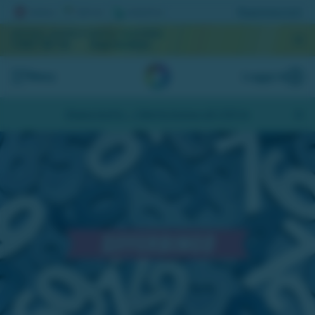
Registrera lott
AKTUELL JACKPOTT
NÄSTA DRAGNING
1 067 167 kr
September
Meny
Logga in
Skapa konto
- Hämta bonus på 200 kr
Häng med på Sifferbingo i chatten