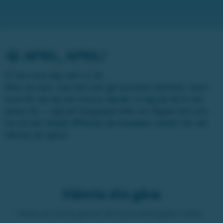
😂 APRIL, APRIL!
Vi kan lura dig vart vi vill…
Men du ska i alla fall inte gå tomhänt härifrån. Som
tack för att du har humor bjuder vi dig på 10 kr att
spela för – välj ett bingospel eller en digital lott och
ha kul på riktigt! 🎉Klicka på knappen nedan för att
hämta din gåva.
Hämta din gåva
Hämta din bonus genom att trycka på knappen nedan.