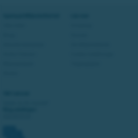
Spela på Miljonlotteriet
Läs mer
Våra lotter
Vinstshop
Bingo
Vinnare
Aktuella kampanjer
Om Miljonlotteriet
Andra Chansen
Cookie-inställningar
Miljonjackpott
Tillgänglighet
Studza
Vårt ansvar
Spelar du för mycket?
Ring stödlinjen:
020-81 91 00