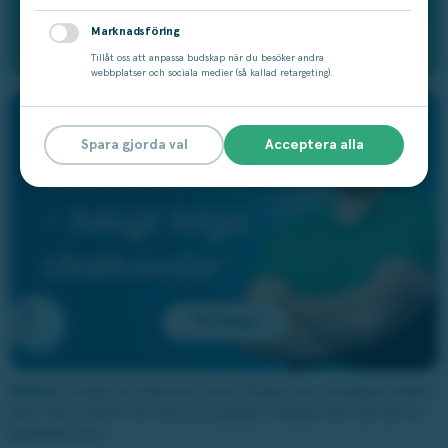
Skrapa lotten
Marknadsföring
Tillåt oss att anpassa budskap när du besöker andra
webbplatser och sociala medier (så kallad retargeting).
Spara gjorda val
Acceptera alla
Till bingo
Villkor:
Endast en gåva per kund. Gåvan kan utnyttjas enbart
den 1 april 2025. Din bonus är giltig i 7 dagar från det att du
aktiverar den.