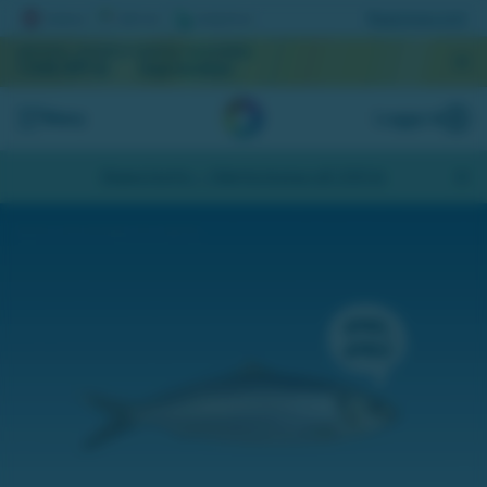
Registrera lott
AKTUELL JACKPOTT
NÄSTA DRAGNING
1 046 819 kr
September
Meny
Logga in
Skapa konto
- Hämta bonus på 200 kr
Få 10 kr extra att spela och skrapa för