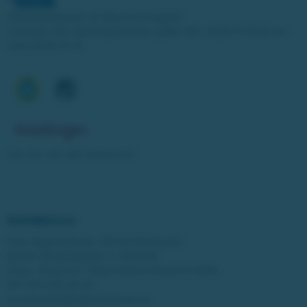
Spelinspektionen är tillsynsmyndighet.
Licensen från Spelinspektionen gäller från 2025-01-15 till och
med 2030-01-14.
Läs mer om vårt spelansvar
Kontakta oss
Post: Miljonlotteriet, 435 83 Mölnlycke
Besök: Bergfotsgatan 4, Mölndal
Orgnr: Movendi / Miljonlotteriet 802001-5569
Tel:
031-338 28 20
kundcenter@miljonlotteriet.se