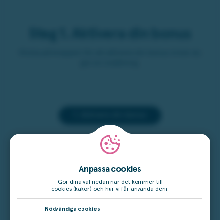
Steg 1. Aktivera din bonus
Klicka på knappen för att aktivera din bonus innan du
gör en insättning.
1. Aktivera din bonus
Anpassa cookies
Steg 2. Gör en insättning
Gör dina val nedan när det kommer till
cookies (kakor) och hur vi får använda dem:
När du har aktiverat din bonus kan du klicka nedan för
att göra en insättning.
Nödvändiga cookies