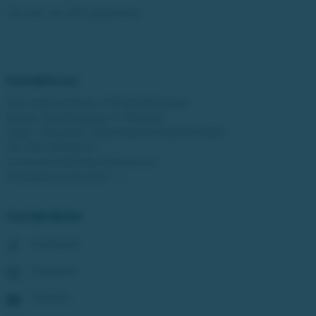
Läs mer om vårt spelansvar
Kontakta oss
Post: Miljonlotteriet, 435 83 Mölnlycke
Besök: Bergfotsgatan 4, Mölndal
Orgnr: Movendi / Miljonlotteriet 802001-5569
Tel:
031-338 28 20
kundcenter@miljonlotteriet.se
Kontakta kundcenter >>
Sociala länkar
Facebook
Instagram
Youtube