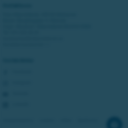
Kontakta oss
Post: Miljonlotteriet, 435 83 Mölnlycke
Besök: Bergfotsgatan 4, Mölndal
Orgnr: Movendi / Miljonlotteriet 802001-5569
Tel:
031-338 28 20
kundcenter@miljonlotteriet.se
Kontakta kundcenter >>
Sociala länkar
Facebook
Instagram
Youtube
LinkedIn
Integritespolicy
cookies
villkor
Spellicens