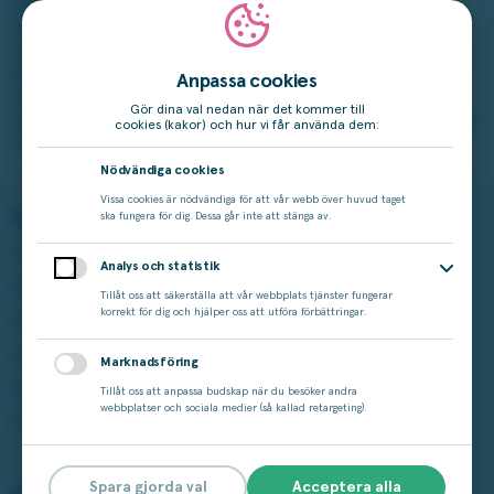
Tänk på!
Dina spelköp betalas i första hand med
bonusbelopp och därefter kontanta medel. Överföring från
vinstkontot till spelplånboken räknas inte som en insättning.
När du har gjort din insättning har du 60 dagar på dig att
Anpassa cookies
omsätta pengarna för att få bonus. Du kan inte plocka ut
Gör dina val nedan när det kommer till
bonussumman i varuvinster eller kontanter. Du hittar bonusar
cookies (kakor) och hur vi får använda dem:
och kontanter i din Spelplånbok.
Nödvändiga cookies
Vissa cookies är nödvändiga för att vår webb över huvud taget
Spela på Miljonlotteriet
Läs mer
ska fungera för dig. Dessa går inte att stänga av.
Våra lotter
Vinstshop
Analys och statistik
Bingo
Vinnare
Tillåt oss att säkerställa att vår webbplats tjänster fungerar
korrekt för dig och hjälper oss att utföra förbättringar.
Aktuella kampanjer
Om Miljonlotteriet
Andra Chansen
Cookie-inställningar
Marknadsföring
Miljonjackpott
Tillgänglighet
Tillåt oss att anpassa budskap när du besöker andra
webbplatser och sociala medier (så kallad retargeting).
Studza
Spara gjorda val
Acceptera alla