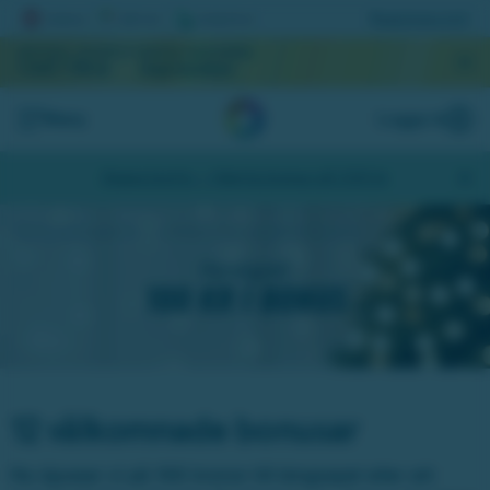
Registrera lott
AKTUELL JACKPOTT
NÄSTA DRAGNING
1 047 718 kr
September
Meny
Logga in
Skapa konto
- Hämta bonus på 200 kr
Gör en insättning på 100 kr och få 100 kr extra att spela och skrapa för
12 välkomnade bonusar
Nu bjussar vi på 100 kronor till bingospel eller att