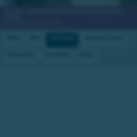
Lys upp i trädgården med läcker belysning från
Fatboy.
VINSTVÄRDE: CA 20 000 KR
Båtar
Bilar
Hus & hem
Husvagn & Husbil
Motorcyklar
Presentkort
Resor