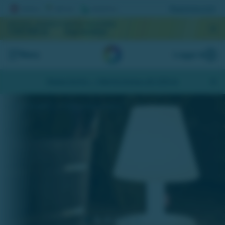
Registrera lott
AKTUELL JACKPOTT
NÄSTA DRAGNING
1 031 815 kr
September
Meny
Logga in
Skapa konto
- Hämta bonus på 200 kr
Lys upp i trädgården med Fatboys läckra belysning.