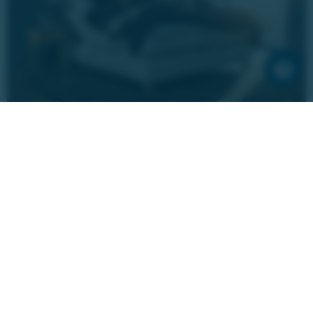
HUS & HEM
Unna dig återhämtning
En riktig lyckokänsla är att få vakna riktigt utvilad. I den
här sängen från Jensen kommer du att sova riktigt gott.