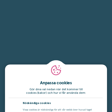
Anpassa cookies
Gör dina val nedan när det kommer till
cookies (kakor) och hur vi får använda dem:
LYSANDE UTOMHUSDESIGN FRÅN SVENSSONS I LAMMHULT
Sätt ljus på uteplatsen
Nödvändiga cookies
Vissa cookies är nödvändiga för att vår webb över huvud taget