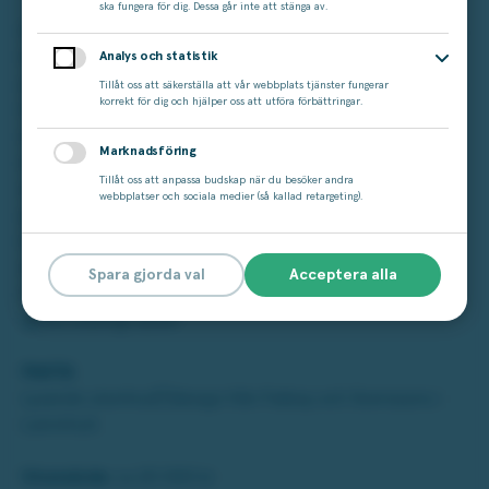
ska fungera för dig. Dessa går inte att stänga av.
Din terrass, balkong eller trädgårdsveranda är inte bara en
härlig plats att njuta av solen året om. Det är även en
Analys och statistik
prydnadsplats som med rätt inredning och dekoration kan
Tillåt oss att säkerställa att vår webbplats tjänster fungerar
korrekt för dig och hjälper oss att utföra förbättringar.
förgylla din tillvaro även när du befinner dig inne i dig
inomhus och lite på avstånd. Med Fatboys
Marknadsföring
märkesbelysning för utomhusbruk höjer du upplevelsen
Tillåt oss att anpassa budskap när du besöker andra
av dina nära utomhusmiljöer både före och efter
webbplatser och sociala medier (så kallad retargeting).
grillsäsongen. Det är allt från kristallkronan som ger
trädgården en finrumskänsla till designlampor som kan
styras, tidsinställas och tonas efter ditt humör via
Spara gjorda val
Acceptera alla
mobiltelefonen. Och visst är det läckert att flera modeller
gjorts ovanligt stora?
FAKTA
Lysande utomhusdesign från Fatboy och Svenssons i
Lammhult.
Vinstvärde:
ca 20 000 kr