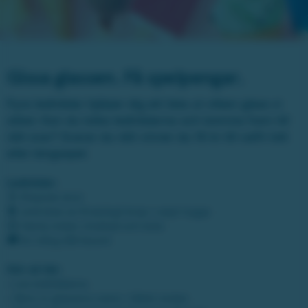
Gissa glassen. Få spelpengar.
Fyra ledtrådar hjälper dig att lista ut vilken glass vi
söker. Kan du tolka ledtrådarna och komma fram till
rätt svar? Svarar du rätt vinner du 10 kr till valfri lott
eller bingospel.
Ledtrådar:
🍦 Klassisk strut
🍫 små bitar av Knäckigt krisp i varje tugga
😋 Vanilj möter choklad och kola
🚚 En riktig GB-favorit
Gör så här:
• Lös ledtrådarna
• Skriv in glassens namn i fältet nedan