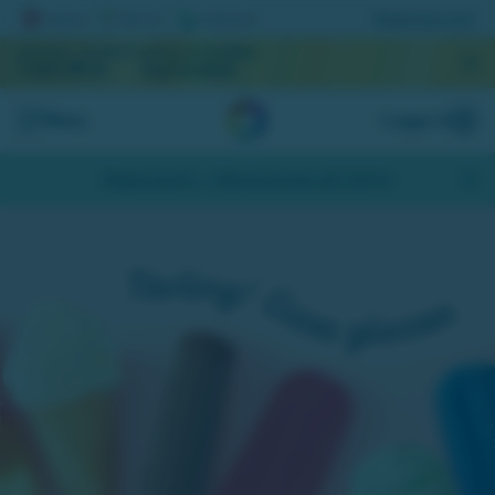
Registrera lott
AKTUELL JACKPOTT
NÄSTA DRAGNING
1 064 181 kr
September
Meny
Logga in
Skapa konto
- Hämta bonus på 200 kr