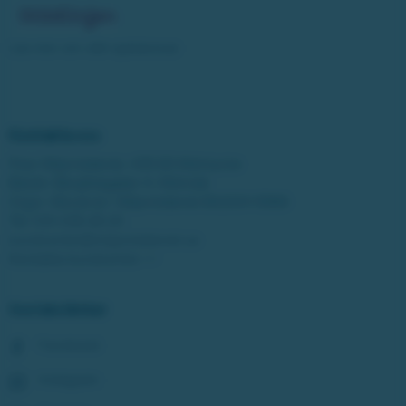
Läs mer om vårt spelansvar
Kontakta oss
Post: Miljonlotteriet, 435 83 Mölnlycke
Besök: Bergfotsgatan 4, Mölndal
Orgnr: Movendi / Miljonlotteriet 802001-5569
Tel:
031-338 28 20
kundcenter@miljonlotteriet.se
Kontakta kundcenter >>
Sociala länkar
Facebook
Instagram