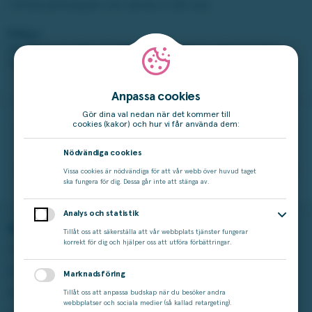
• Klicka på knappen och skicka in ditt svar
Villkor:
Din bonus är giltig i 3 dagar från det att du aktiverat den.
Tävlingen pågår till och med 3 augusti.
Anpassa cookies
Gör dina val nedan när det kommer till
cookies (kakor) och hur vi får använda dem:
Rensa
Nödvändiga cookies
Hämta din bonus
Vissa cookies är nödvändiga för att vår webb över huvud taget
ska fungera för dig. Dessa går inte att stänga av.
Analys och statistik
Spela på Miljonlotteriet
Läs mer
Tillåt oss att säkerställa att vår webbplats tjänster fungerar
korrekt för dig och hjälper oss att utföra förbättringar.
Våra lotter
Vinstshop
Bingo
Vinnare
Marknadsföring
Aktuella kampanjer
Om Miljonlotteriet
Tillåt oss att anpassa budskap när du besöker andra
webbplatser och sociala medier (så kallad retargeting).