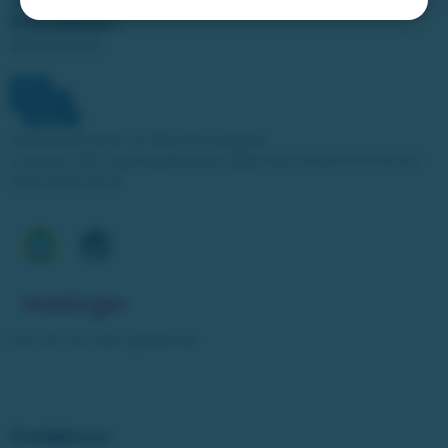
Spelar du för mycket?
Ring stödlinjen:
020-81 91 00
Spelinspektionen är tillsynsmyndighet.
Licensen från Spelinspektionen gäller från 2025-01-15 till och
med 2030-01-14.
Läs mer om vårt spelansvar
Kontakta oss