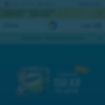
Registrera lott
AKTUELL JACKPOTT
NÄSTA DRAGNING
1 039 411 kr
September
Meny
Logga in
Skapa konto
- Hämta bonus på 200 kr
Gör en insättning på 100 kr och få 150 kr extra till lotter.