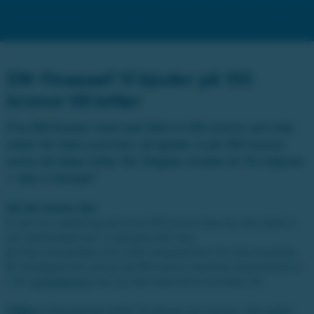
EM-finaaaal! Vi bjuder på 150
kronor till lotter
Fira EM-finalen med oss! Sätt in 100 kronor och köp
lotter för hela summan, så bjuder vi på 150 kronor
extra att köpa lotter för. Högsta vinsten är 10 miljoner
– ska vi skrapa?
Så här funkar det:
1.
Gör en insättning på minst 100 kronor (har du inte ställt in
din spelbudget ber vi dig göra det här).
2.
Köp onlinelotter och/ eller bingobrickor för hela summan.
3.
Varsågod! Din bonus på 150 kronor kommer automatiskt in
i din
spelplånbok
som du kan köpa dina fria lotter för.
Villkor:
Erbjudandet gäller 14 gånger per person. Det gäller