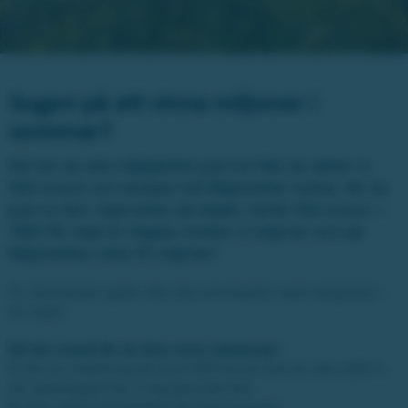
Sugen på att vinna miljoner i
sommar?
Då har du alla möjligheter just nu! När du sätter in
100 kronor och skrapar två Miljonlotter online, får du
just nu fem Jippi-lotter på köpet, värde 100 kronor –
YES! På Jippi är högsta vinsten 2 miljoner och på
Miljonlotten hela 10 miljoner!
Ps. Kampanjen gäller alla våra onlinelotter samt bingospel –
du väljer.
Så här enkelt får du dina extra lottslantar:
1.
Gör en insättning på minst 100 kronor (har du inte ställt in
din spelbudget ber vi dig göra det här).
2.
Köp valfria onlinelotter för hela summan.