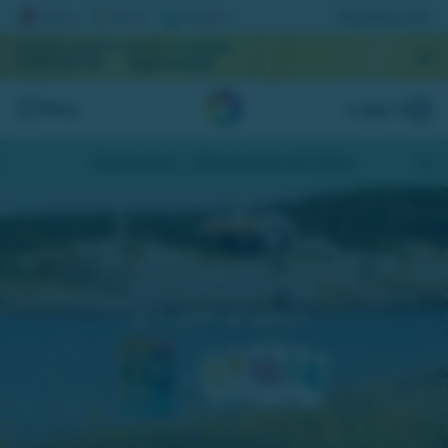
Registrera lott
AKTUELL JACKPOTT
NÄSTA DRAGNING
1 039 427 kr
September
Meny
Logga in
Skapa konto
- Hämta bonus på 200 kr
Gör en insättning på 100 kr och få 100 kr extra till Jippi-lotter.