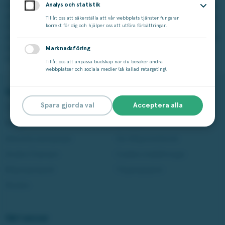
bonussumman endast är till för våra onlinelotter, det vill säga
Analys och statistik
att du inte kan plocka ut den i varuvinster eller göra ett uttag.
Tillåt oss att säkerställa att vår webbplats tjänster fungerar
Du vinner alltid kontanter när du köper våra onlinelotter som
korrekt för dig och hjälper oss att utföra förbättringar.
du såklart kan plocka ut, förutom Resan och Miljonlotten som
har ett vinstvärde som du kan plocka ut en vinst för i
Marknadsföring
vinstshoppen.
Tillåt oss att anpassa budskap när du besöker andra
webbplatser och sociala medier (så kallad retargeting).
Spela på Miljonlotteriet
Läs mer
Spara gjorda val
Acceptera alla
Våra lotter
Vinstshop
Bingo
Vinnare
Aktuella kampanjer
Om Miljonlotteriet
Andra Chansen
Cookie-inställningar
Miljonjackpott
Tillgänglighet
Studza
Vårt ansvar