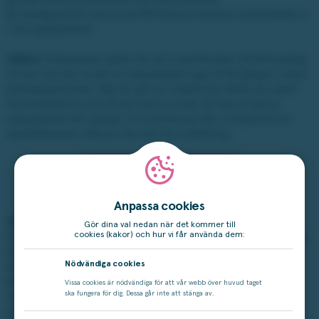
3.
Varsågod! Din bonus på 100 kronor kommer automatiskt in
i din spelplånbok.
Villkor:
Kampanjen gäller till och med klockan 23:59 söndag
23 juli. Du kan ta del av erbjudandet upp till 10 gånger under
kampanjperioden. När du gör en insättning måste du spela
för kontanterna och få din bonus innan du kan ta del av
erbjudandet fler gånger. En överföring från vinstkontot till
spelplånboken räknas inte som en insättning.
Gör en insättning
Anpassa cookies
Tänk på!
Gör dina val nedan när det kommer till
Du får din bonus först efter du har skrapat onlinelotter för din
cookies (kakor) och hur vi får använda dem:
kontanta insättning. På Miljonlotteriet går alltid bonus före
Nödvändiga cookies
kontanter, det betyder att du måste spela upp för
bonuspengar innan du spelar för dina kontanter. Om du
Vissa cookies är nödvändiga för att vår webb över huvud taget
ska fungera för dig. Dessa går inte att stänga av.
vinner en bonusvinst måste dessa först omsättas innan du
kan göra köp med dina kontanter. Observera att