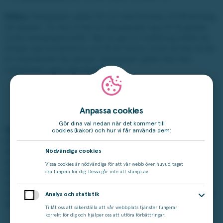
Villkor:
Kampanjen gäller till och med klockan 23:59 Söndag
29 oktober. Du kan ta del av erbjudandet upp till 14 gånger
under kampanjperioden. När du gör en insättning måste du
skrapa upp kontanterna och få din bonus innan du kan ta del
av erbjudandet fler gånger. Kampanjen gäller alla våra
onlinelotter samt våra bingospel.
Gör en insättning
Anpassa cookies
Gör dina val nedan när det kommer till
Tänk på!
cookies (kakor) och hur vi får använda dem:
Dina spelköp betalas i första hand med bonusbelopp och
därefter kontanta medel. När du har gjort din insättning har
Nödvändiga cookies
du 60 dagar på dig att omsätta pengarna för att få bonus.
Vissa cookies är nödvändiga för att vår webb över huvud taget
Överföring från vinstkontot till spelplånboken räknas inte
ska fungera för dig. Dessa går inte att stänga av.
som en insättning. Du kan inte plocka ut bonussumman i
varuvinster eller kontanter. Du hittar bonusar och kontanter i
Analys och statistik
din
Spelplånbok
.
Tillåt oss att säkerställa att vår webbplats tjänster fungerar
korrekt för dig och hjälper oss att utföra förbättringar.