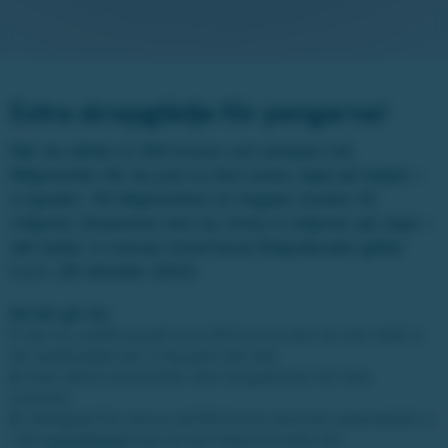
Extra skrapglädje för pengarna!
När du sätter in 100 kronor och skrapar två
Miljonlotter får du just nu fem extra Jippi på köpet –
vi bjuder! På Miljonlotten är högsta vinsten 10
miljoner. Dessutom kan du vinna 2 miljoner på Jippi –
det kallar vi maxad vinstchans! Erbjudandet gäller
t.o.m. 29 oktober 2023.
Så här gör du:
1.
Gör en insättning på minst 100 kronor (har du inte ställt in
din spelbudget ber vi dig göra det här).
2.
Köp valfria onlinelotter eller bingobrickor för hela
summan.
3.
Varsågod! Din bonus på 100 kronor kommer automatiskt in
i din
spelplånbok
som du kan köpa fria lotter för.