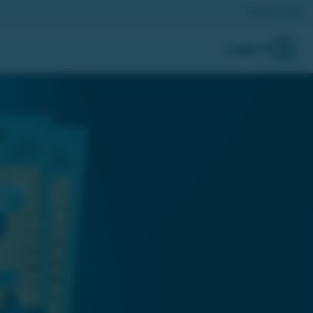
Registrera lott
Logga in