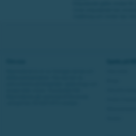
Erbjudandet gäller endast 16–
innan erbjudandet kan använd
insättning och vinster kan int
Om oss
Spela på Mi
Miljonlotteriet är en av Sveriges största och
Våra lotter
äldsta speloperatörer. Hos oss kan du
Bingo
prenumerera på skraplotter, spela bingo och
Aktuella kam
skrapa lotter online. Överskottet från
Miljonlotteriet går oavkortat till Movendis
Andra Chans
verksamhet, fd IOGT-NTO-rörelsen.
Miljonjackpot
Studza