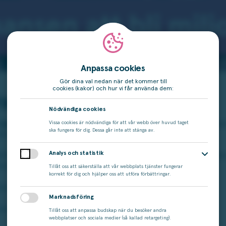
Anpassa cookies
Gör dina val nedan när det kommer till
cookies (kakor) och hur vi får använda dem:
ra erbjudande till dig!
Nödvändiga cookies
å
bjuder vi på 500 kronor
som du får på ditt vinstkonto i samband
Vissa cookies är nödvändiga för att vår webb över huvud taget
ska fungera för dig. Dessa går inte att stänga av.
itt pris är 200 kronor för 4 lotter per månad.
Analys och statistik
 10 miljoner – plus att du kan vinna bilar och riktigt stora summor
ndningstid, var med så länge du vill.
Tillåt oss att säkerställa att vår webbplats tjänster fungerar
korrekt för dig och hjälper oss att utföra förbättringar.
via telefon? Ring oss så hjälper vi dig:
031-338 28 21
Marknadsföring
alat ditt tredje lottutskick. 39 kronor i faktureringsavgift tillkommer vid betalning med faktura.
Tillåt oss att anpassa budskap när du besöker andra
webbplatser och sociala medier (så kallad retargeting).