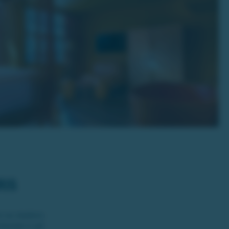
RIS
en av stadens
checkat in på