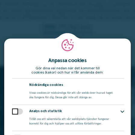
de hotellet Off Seine bor du mitt bland den franska huvudstadens
an du vakna upp till flodens vågskvalp och med Eiffeltornet som m
tar du i infinitypoolen. Med lite tur gör badet att du pratar frans
Hotell
: OFF Paris Seine
Vinstvärde:
fr 40 000 kr
Anpassa cookies
Gör dina val nedan när det kommer till
cookies (kakor) och hur vi får använda dem:
Nödvändiga cookies
Vissa cookies är nödvändiga för att vår webb över huvud taget
ska fungera för dig. Dessa går inte att stänga av.
Analys och statistik
Tillåt oss att säkerställa att vår webbplats tjänster fungerar
korrekt för dig och hjälper oss att utföra förbättringar.