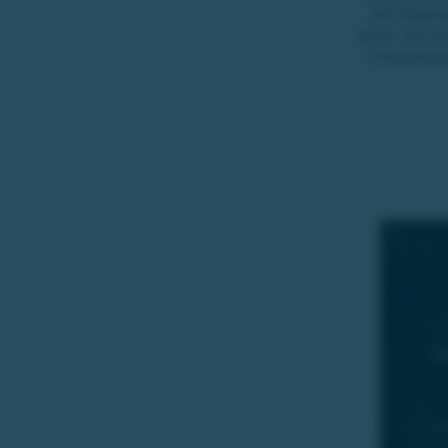
det flytan
broar. Här k
morgondopp 