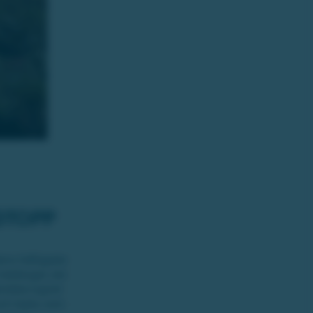
DTOPP
dens häftigaste
trädstugor ute
ländska lugnet
och bastu som