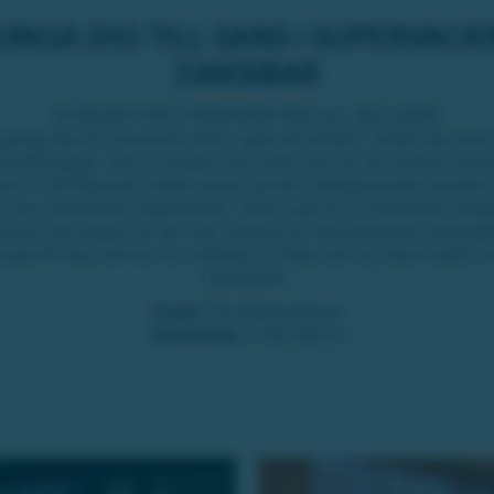
UNGA DIG TILL SANS I SUPERVACK
ZANSIBAR
10 DAGAR FÖR 2 PERSONER MED ALL INCLUSIVE
 gunga dig till slumrande sömn uppe på soldäck. Svalka dig med 
a badbryggan. Eller ta steget ned under ytan för att uppleva Tanz
urliv. I det flytande hotellrummet på den världsberömda resorten 
u som bestämmer dagstempot. Vakna upp till en fantastisk solu
enom hela dagen för att snart uppleva en lika fantastisk solnedgå
krypa till kojs somnar du i sällskap av fiskar som du bara trodde ex
naturfilmer.
Hotell:
The Manta Resort
Vinstvärde:
fr 120 000 kr