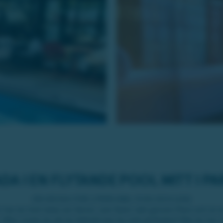
DA I EN FLYTANDE POOL MITT I PA
EN VECKA FÖR 2 PERS INKL FLYG OCH LOGI
har du hört talas om Seine, som flyter rakt genom Paris och är 
 Men visste du att du faktiskt kan bo mitt på floden? När du har 