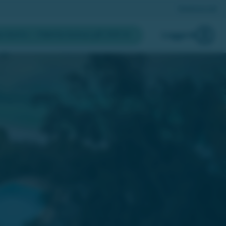
Registrera lott
a konto
- Hämta bonus på 200 kr
Logga in