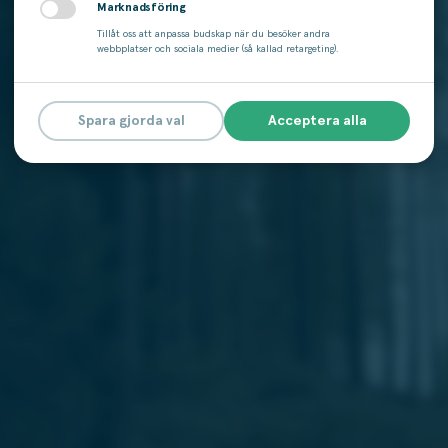
Marknadsföring
Tillåt oss att anpassa budskap när du besöker andra
webbplatser och sociala medier (så kallad retargeting).
Spara gjorda val
Acceptera alla