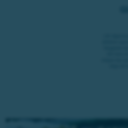
G
Låt vågorna
alldeles egn
färgglada dj
det bara d
slappa dig ig
dags att 