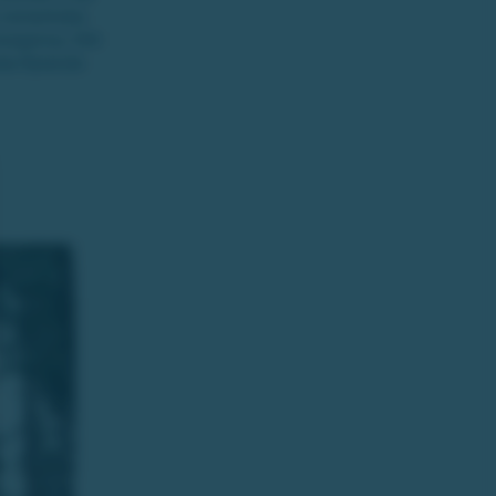
 romantiska
orgonvy. Ditt
ka flytande.