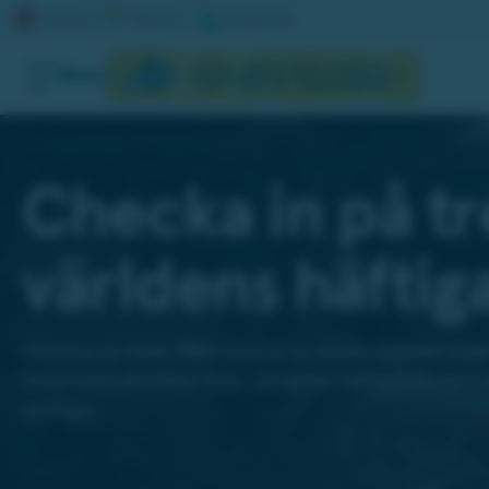
AKTUELL JACKPOTT
NÄSTA DRAGNING
Meny
1 047 040 kr
September
Vinn övernattning på hotellen som har det lilla extra.
Checka in på tr
världens häftiga
Hemma är bäst. Men ibland är borta faktiskt bätt
finns med på listor över världens häftigaste och 
vanliga.