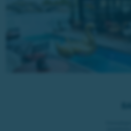
BA
Förmodligen 
sevärdheter.