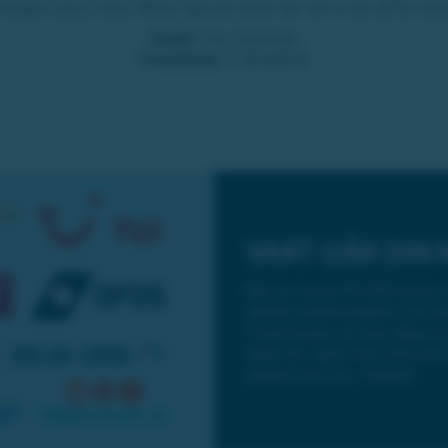
tempen ännu mera. Minst sagt ett hotell där det är lätt att bli st
Hotell:
The Treehotel
Vinstvärde:
fr 25 000 kr
VART GÅR DIN 
När du vinner 10 000 kronor 
största researrangörer och e
Ticketmaster är bara några av 
boka din nästa resa inklusive 
platser runt om i världen.