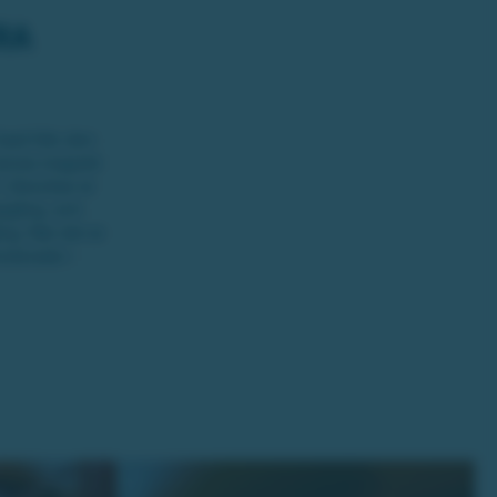
RA
bad från den
anias magiskt
i Zanzibar är
ppgång, och
ng. När det är
isterade i