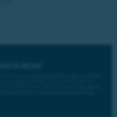
amkund.
NÄSTA RESA?
eller mer kan du välja presentkort hos några av Sveriges
venemangsbokare. Ticket, Ving, TUI, Nöjesresor och
leverantörerna i vårt vinstutbud vilka kan hjälpa dig att
hotell och biljetter till valfritt evenemang till många