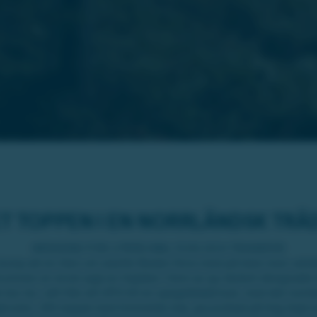
ET TOPPEN I EN NORRLÄNDSK TRÄ
WEEKEND FÖR 2 PERS INKL FLYG OCH TRANSFER
lump att en liten ort utanför Boden finns med på listor över värl
lrummen är minst sagt en höjdare i form av sju läckert designade 
 bor du i allt från ett UFO till en spegelklädd kub, med det norr
ugknuten. Allt toppat med himmelsk mat, jacuzzibad på hög höjd 