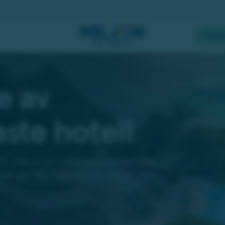
Skap
e av
ste hotell
re. Här är tre hotellupplevelser som
som ger dig hotellkänsla utöver det