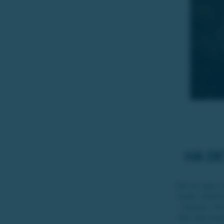
HA D
Det är ingen s
hotell. Hotel
i skogen. Här
tätt inpå st