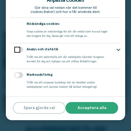
Anpassa cookies
blommor säkerligen våren, liksom i slottsparken till
Gör dina val nedan när det kommer till
vackra Versailles. Men lika färgglatt och härligt är det på
cookies (kakor) och hur vi får använda dem:
bistrorestaurangerna med rödvita dukar.
Nödvändiga cookies
Vissa cookies är nödvändiga för att vår webb över huvud taget
ska fungera för dig. Dessa går inte att stänga av.
Analys och statistik
Tillåt oss att säkerställa att vår webbplats tjänster fungerar
korrekt för dig och hjälper oss att utföra förbättringar.
Marknadsföring
Tillåt oss att anpassa budskap när du besöker andra
webbplatser och sociala medier (så kallad retargeting).
Spara gjorda val
Acceptera alla
Alla vårresor bär till Rom