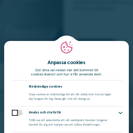
välinformerad om ditt konto
håll dig uppdaterad.
Logga in här
Anpassa cookies
Gör dina val nedan när det kommer till
cookies (kakor) och hur vi får använda dem:
Nödvändiga cookies
tandelar och ditt saldo i din
Vissa cookies är nödvändiga för att vår webb över huvud taget
r när du spelar bingo och
ska fungera för dig. Dessa går inte att stänga av.
to där du kan se ditt saldo
a vinstshop.
Analys och statistik
Tillåt oss att säkerställa att vår webbplats tjänster fungerar
korrekt för dig och hjälper oss att utföra förbättringar.