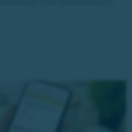
, så logga gärna på ”min sida” med jämna mellanrum och