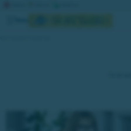
AKTUELL JACKPOTT
NÄSTA DRAGNING
Meny
1 056 415 kr
September
Snart är det premiär för nya Mina sidor
För att up