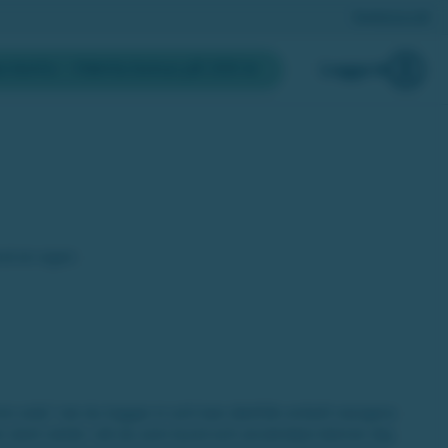
Registrera lott
a konto
- Hämta bonus på 200 kr
Logga in
und en egen
n sida” när du loggar in och kan därifrån enkelt navigera
tter stort värde i att du som kund och användare känner dig