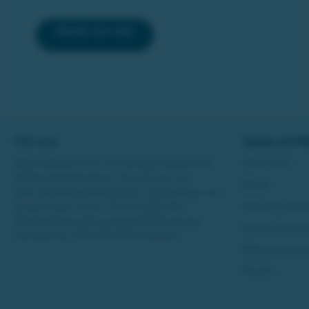
Besök min sida
Om oss
Spela på Mi
Miljonlotteriet är en av Sveriges största och
Våra lotter
äldsta speloperatörer. Hos oss kan du
Bingo
prenumerera på skraplotter, spela bingo och
Aktuella kam
skrapa lotter online. Överskottet från
Miljonlotteriet går oavkortat till Movendis
Andra Chans
verksamhet, fd IOGT-NTO-rörelsen.
Miljonjackpot
Studza