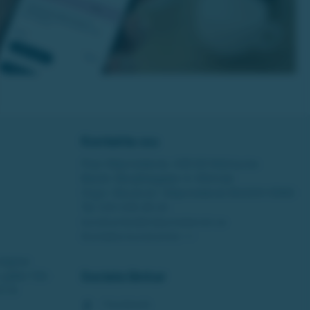
Kontakta oss
Post: Miljonlotteriet, 435 83 Mölnlycke
Besök: Bergfotsgatan 4, Mölndal
Orgnr: Movendi / Miljonlotteriet 802001-5569
Tel:
031-338 28 20
kundcenter@miljonlotteriet.se
Kontakta kundcenter >>
dighet.
gäller från
Sociala länkar
1-14.
Facebook