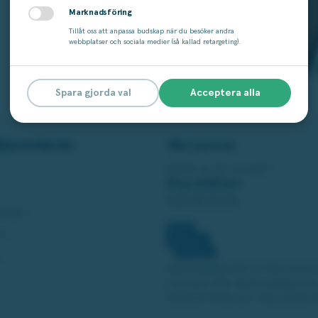
Marknadsföring
Tillåt oss att anpassa budskap när du besöker andra
webbplatser och sociala medier (så kallad retargeting).
Spara gjorda val
Acceptera alla
ljonlotteriet
Vårt ansvar
Spelar du för mycket?
Ring stödlinjen:
020-81 91 00
panjer
en
t
Spelinspektionen är tillsynsmyn
Licensen från Spelinspektionen 
2025-01-15 till och med 2030-0