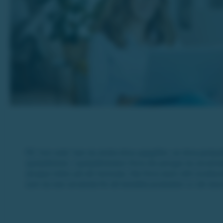
På ”min sida” kan du ändra dina uppgifter, se dina jackpot
spelplånbok. I spelplånboken finns de pengar du använde
skrapar lotter på vår hemsida. Här finns även ditt vinstkon
som du kan använda för att beställa produkter ur vår stor