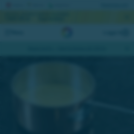
Registrera lott
AKTUELL JACKPOTT
NÄSTA DRAGNING
1 084 315 kr
September
Meny
Logga in
Skapa konto
- Hämta bonus på 200 kr
Bearnaisesås är en storfavorit hos det svenska folket! Vi äter den kall som varm till fisk, kött
och grönsaker.