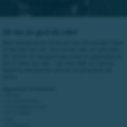
Så ska en god sås slås!
Bearnaisesås är en storfavorit hos det svenska folket!
Vi äter den kall som varm till fisk, kött och grönsaker.
Att servera en hemgjord bea under en grillmiddag är
det få saker som slår – och med hjälp av Thomas
Sjögrens instruktioner kommer du garanterat att
lyckas.
Ingredienser (4 portioner)
• Matolja
• 1 st schalottenlök
• 0,5 dl dragonvinäger
• 0,5 dl vatten
• Salt
• Svartpeppar