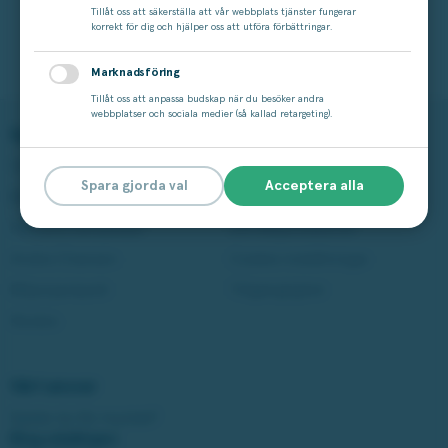
Tillåt oss att säkerställa att vår webbplats tjänster fungerar
korrekt för dig och hjälper oss att utföra förbättringar.
Till vinstshoppen
Marknadsföring
Tillåt oss att anpassa budskap när du besöker andra
webbplatser och sociala medier (så kallad retargeting).
Spela på Miljonlotteriet
Läs mer
Våra lotter
Vinstshop
Spara gjorda val
Acceptera alla
Bingo
Vinnare
Aktuella kampanjer
Om Miljonlotteriet
Andra Chansen
Cookie-inställningar
Miljonjackpott
Tillgänglighet
Studza
Vårt ansvar
Spelar du för mycket?
Ring stödlinjen: