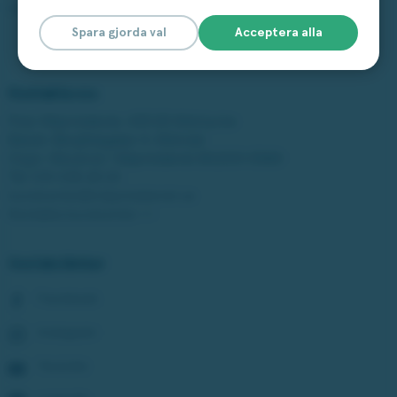
Läs mer om vårt spelansvar
Spara gjorda val
Acceptera alla
Kontakta oss
Post: Miljonlotteriet, 435 83 Mölnlycke
Besök: Bergfotsgatan 4, Mölndal
Orgnr: Movendi / Miljonlotteriet 802001-5569
Tel:
031-338 28 20
kundcenter@miljonlotteriet.se
Kontakta kundcenter >>
Sociala länkar
Facebook
Instagram
Youtube