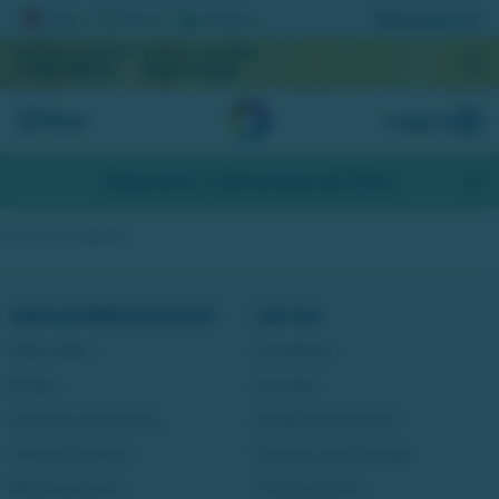
Registrera lott
AKTUELL JACKPOTT
NÄSTA DRAGNING
1 046 589 kr
September
Meny
Logga in
Skapa konto
- Hämta bonus på 200 kr
Tävla och vinn i Äggjakten
Spela på Miljonlotteriet
Läs mer
Våra lotter
Vinstshop
Bingo
Vinnare
Aktuella kampanjer
Om Miljonlotteriet
Andra Chansen
Cookie-inställningar
Miljonjackpott
Tillgänglighet