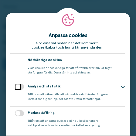
Studza
Vårt ansvar
Anpassa cookies
Spelar du för mycket?
Ring stödlinjen:
Gör dina val nedan när det kommer till
cookies (kakor) och hur vi får använda dem:
020-81 91 00
Nödvändiga cookies
Vissa cookies är nödvändiga för att vår webb över huvud taget
ska fungera för dig. Dessa går inte att stänga av.
Spelinspektionen är tillsynsmyndighet.
Licensen från Spelinspektionen gäller från 2025-01-15 till och
Analys och statistik
med 2030-01-14.
Tillåt oss att säkerställa att vår webbplats tjänster fungerar
korrekt för dig och hjälper oss att utföra förbättringar.
Marknadsföring
Tillåt oss att anpassa budskap när du besöker andra
webbplatser och sociala medier (så kallad retargeting).