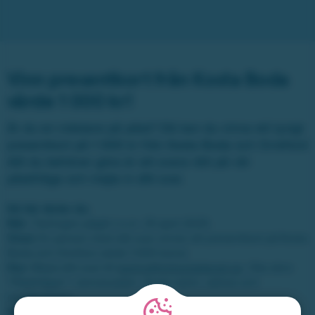
Vinn presentkort från Kosta Boda
värde 1 000 kr!
Är du en mästare på påsk? Då kan du vinna ett lyxigt
presentkort på 1 000 kr från Kosta Boda och Orrefors!
Allt du behöver göra är att svara rätt på vår
påskfråga och mejla in ditt svar.
Så här tävlar du:
När:
Tävlingen pågår t.o.m. 25 april 2025.
Vinst:
En person med rätt svar vinner ett presentkort på Kosta
Boda och Orrefors värde 1 000 konor.
Hur:
Mejla ditt svar till
tavling@miljonlotteriet.se
. Obs skriv
"Påskfrågan" i ämnesraden. Ange namn, adress och
kundnummer.
Villkor:
Du kan tävla en gång per kund och mejladress.