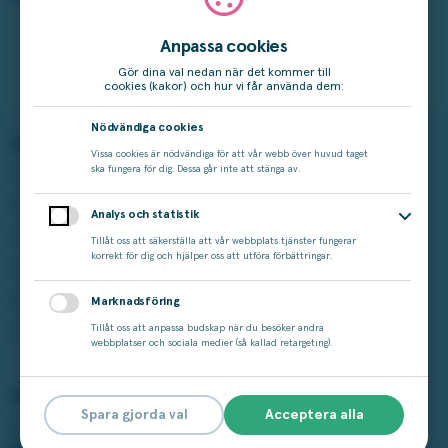
Anpassa cookies
Skicka in ditt svar här
Gör dina val nedan när det kommer till
cookies (kakor) och hur vi får använda dem:
Nödvändiga cookies
Spela på Miljonlotteriet
Läs mer
Vissa cookies är nödvändiga för att vår webb över huvud taget
ska fungera för dig. Dessa går inte att stänga av.
Våra lotter
Vinstshop
Bingo
Vinnare
Analys och statistik
Aktuella kampanjer
Om Miljonlotteriet
Tillåt oss att säkerställa att vår webbplats tjänster fungerar
korrekt för dig och hjälper oss att utföra förbättringar.
Andra Chansen
Cookie-inställningar
Miljonjackpott
Tillgänglighet
Marknadsföring
Studza
Tillåt oss att anpassa budskap när du besöker andra
webbplatser och sociala medier (så kallad retargeting).
Vårt ansvar
Spara gjorda val
Acceptera alla
Spelar du för mycket?