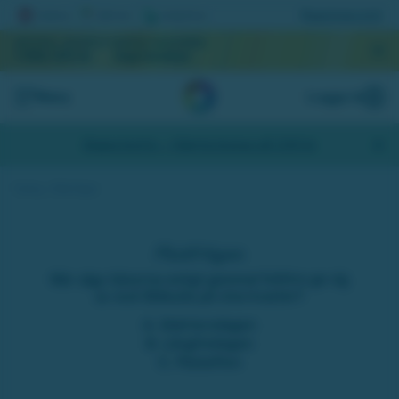
Registrera lott
AKTUELL JACKPOTT
NÄSTA DRAGNING
1 056 323 kr
September
Meny
Logga in
Skapa konto
- Hämta bonus på 200 kr
Tävling – Påskfrågan