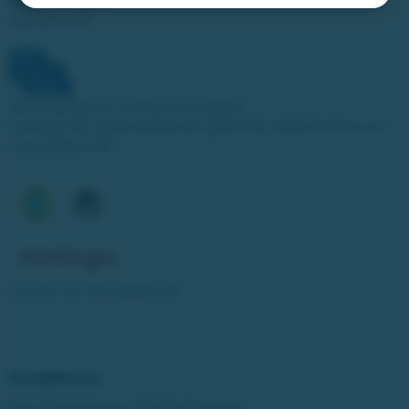
Ring stödlinjen:
020-81 91 00
Spelinspektionen är tillsynsmyndighet.
Licensen från Spelinspektionen gäller från 2025-01-15 till och
med 2030-01-14.
Läs mer om vårt spelansvar
Kontakta oss
Post: Miljonlotteriet, 435 83 Mölnlycke