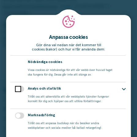
tavling@miljonlotteriet.se
. Ange ”smultronställe” i
ämnesraden.
Tävlingsregler:
Man får enbart mejla in ett bidrag/foto per
kund och mejladress. Vinnarbilden kommer även att
Anpassa cookies
presenteras i vårt nyhetsbrev. Du måste själv ha fotat bilden.
Tävla fram till 31 augusti 2026.
Gör dina val nedan när det kommer till
cookies (kakor) och hur vi får använda dem:
Mejla in ditt svar
Nödvändiga cookies
Vissa cookies är nödvändiga för att vår webb över huvud taget
ska fungera för dig. Dessa går inte att stänga av.
Analys och statistik
Spela på Miljonlotteriet
Läs mer
Tillåt oss att säkerställa att vår webbplats tjänster fungerar
Våra lotter
Vinstshop
korrekt för dig och hjälper oss att utföra förbättringar.
Bingo
Vinnare
Marknadsföring
Aktuella kampanjer
Om Miljonlotteriet
Tillåt oss att anpassa budskap när du besöker andra
Andra Chansen
Cookie-inställningar
webbplatser och sociala medier (så kallad retargeting).