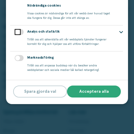
Nödvändiga cookies
–
Det blir extra semesterpengar till familjens resa till Spanien
och ett extra fint födelsedagspaket till min son, förklarar hon.
Vissa cookies är nödvändiga för att vår webb över huvud taget
ska fungera för dig. Dessa går inte att stänga av.
Varför bingo?
Analys och statistik
Bodil spelar bingo för nöjets skull, för att få lite avkoppling i
Tillåt oss att säkerställa att vår webbplats tjänster fungerar
vardagen. Och nu, med två vinster, kan hon bekräfta att
korrekt för dig och hjälper oss att utföra förbättringar.
spelet har gett henne mer än bara avkoppling. Det har
faktiskt skapat en roligare vardag för henne och hennes
Marknadsföring
familj.
Tillåt oss att anpassa budskap när du besöker andra
webbplatser och sociala medier (så kallad retargeting).
Möt fler av våra vinnare
Spela bingo
Skrapa lotter
Spara gjorda val
Acceptera alla
Spela på Miljonlotteriet
Läs mer
Våra lotter
Vinstshop
Bingo
Vinnare