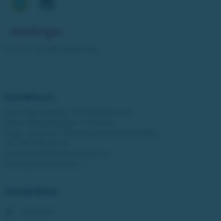
Läs mer om vårt spelansvar
Kontakta oss
Post: Miljonlotteriet, 435 83 Mölnlycke
Besök: Bergfotsgatan 4, Mölndal
Orgnr: Movendi / Miljonlotteriet 802001-5569
Tel:
031-338 28 20
kundcenter@miljonlotteriet.se
Kontakta kundcenter >>
Sociala länkar
Facebook