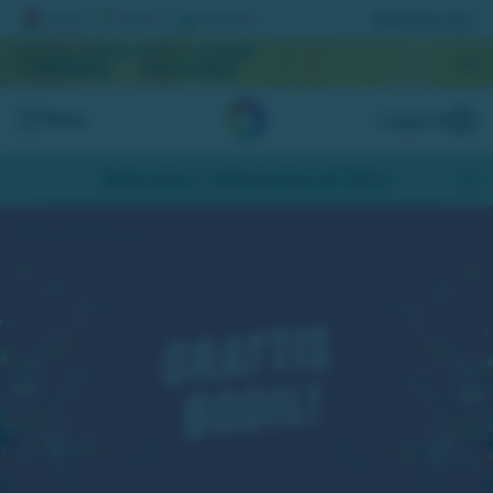
Registrera lott
AKTUELL JACKPOTT
NÄSTA DRAGNING
1 038 858 kr
September
Meny
Logga in
Skapa konto
- Hämta bonus på 200 kr
Bodil vann 218 615 kronor