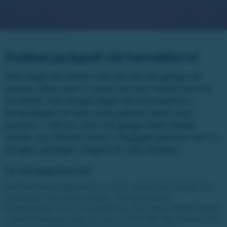
Dubbel jackpott vid hemdatorn!
Dom säger att blixten inte slår ner två gånger på
samma ställe. Det är precis vad som hände hemma
hos Bodil. Två vanliga dagar vid hemmadatorn
förvandlades till rena rama julafton. Bodil vann
jackpott – inte en, utan två gånger. Med dubbla
vinster och 218 615 kronor i bagaget planerar hon nu
att göra vardagen roligare för hela familjen.
Tur vid tangentbordet
När Bodil först insåg att hon vunnit, trodde hon knappt sina
egna ögon. Den första vinsten, 120 000 kronor i
Bokstavbingo, var en överraskning. Den andra, 98 615 kronor
i spelet Fikarutan, slog ner som en blixt från klar himmel. Vid