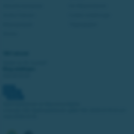
Aktuella kampanjer
Om Miljonlotteriet
Andra Chansen
Cookie-inställningar
Miljonjackpott
Tillgänglighet
Studza
Vårt ansvar
Spelar du för mycket?
Ring stödlinjen:
020-81 91 00
Spelinspektionen är tillsynsmyndighet.
Licensen från Spelinspektionen gäller från 2025-01-15 till och
med 2030-01-14.