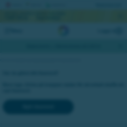
Registrera lott
AKTUELL JACKPOTT
NÄSTA DRAGNING
1 069 313 kr
September
Meny
Logga in
Skapa konto
- Hämta bonus på 200 kr
Här kan du beställa nya inloggningsuppgifter till miljonlotteriet.se
Har du glömt ditt lösenord?
Bara lugn, klicka på knappen nedan för att enkelt skaffa ett
nytt lösenord.
Nytt lösenord