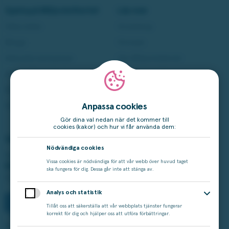
Spela på Miljonlotteriet
Läs mer
Våra lotter
Vinstshop
Bingo
Vinnare
Aktuella kampanjer
Om Miljonlotteriet
Andra Chansen
Cookie-inställningar
Miljonjackpott
Tillgänglighet
Studza
Anpassa cookies
Gör dina val nedan när det kommer till
cookies (kakor) och hur vi får använda dem:
Vårt ansvar
Nödvändiga cookies
Spelar du för mycket?
Vissa cookies är nödvändiga för att vår webb över huvud taget
Ring stödlinjen:
ska fungera för dig. Dessa går inte att stänga av.
020-81 91 00
Analys och statistik
Tillåt oss att säkerställa att vår webbplats tjänster fungerar
korrekt för dig och hjälper oss att utföra förbättringar.
Spelinspektionen är tillsynsmyndighet.