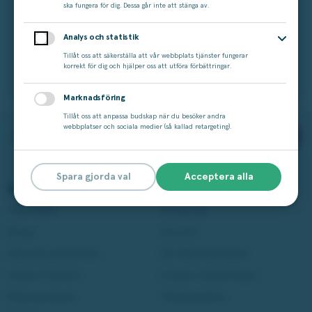
lättviktsgjutjärn Ø 28 cm – din nya oumbärliga vän i
ska fungera för dig. Dessa går inte att stänga av.
köket! Non-stickbeläggning. Kan diskas i
diskmaskin. Tål alla typer av redskap.
Analys och statistik
Tillåt oss att säkerställa att vår webbplats tjänster fungerar
korrekt för dig och hjälper oss att utföra förbättringar.
Marknadsföring
Tillåt oss att anpassa budskap när du besöker andra
webbplatser och sociala medier (så kallad retargeting).
Beställ nu
69 kr
300 kr
Beställ nu
Spara gjorda val
Acceptera alla
Spela på Miljonlotteriet
Läs mer
Våra lotter
Vinstshop
Bingo
Vinnare
Aktuella kampanjer
Om Miljonlotteriet
Andra Chansen
Cookie-inställningar
Miljonjackpott
Tillgänglighet