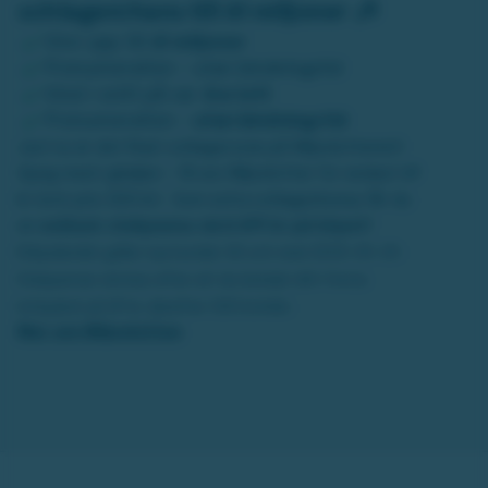
schlagerchans till 61 miljoner 🎶
Vinn upp till
61 miljoner
Prenumeration - utan bindningstid
Vinst i snitt på var
4:e lott
Prenumeration -
utan bindningstid
Just nu är det final i schlageryran på Miljonlotteriet!
Sjung med i glädjen – få sex Miljonlotter för endast 69
kr (ord. pris 300 kr). Som extra schlagerbonus får du
en
exklusiv stekpanna värd 699 kr på köpet!
Erbjudandet gäller nya kunder till och med 2025-05-20.
Stekpannan skickas efter att du betalat ditt första
lottpaket på 69 kr, därefter 300 kr/mån.
Mer om Miljonlotten