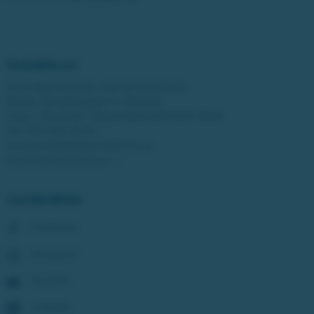
Kontakta oss
Post: Miljonlotteriet, 435 83 Mölnlycke
Besök: Bergfotsgatan 4, Mölndal
Orgnr: Movendi / Miljonlotteriet 802001-5569
Tel:
031-338 28 20
kundcenter@miljonlotteriet.se
Kontakta kundcenter >>
Sociala länkar
Facebook
Instagram
Youtube
LinkedIn