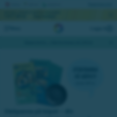
Registrera lott
AKTUELL JACKPOTT
NÄSTA DRAGNING
1 077 301 kr
September
Meny
Logga in
Skapa konto
- Hämta bonus på 200 kr
Stekpanna på köpet – din