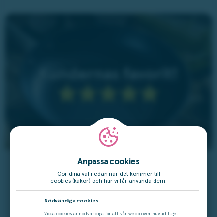
Anpassa cookies
Gör dina val nedan när det kommer till
cookies (kakor) och hur vi får använda dem:
Stekpannan alla pratar om!
Nödvändiga cookies
Brassa på i köket med Satakes stekpanna i
Vissa cookies är nödvändiga för att vår webb över huvud taget