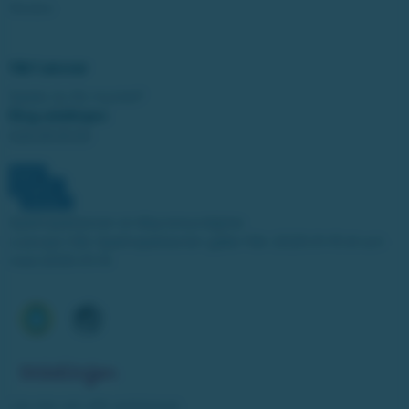
Studza
Vårt ansvar
Spelar du för mycket?
Ring stödlinjen:
020-81 91 00
Spelinspektionen är tillsynsmyndighet.
Licensen från Spelinspektionen gäller från 2025-01-15 till och
med 2030-01-14.
Läs mer om vårt spelansvar