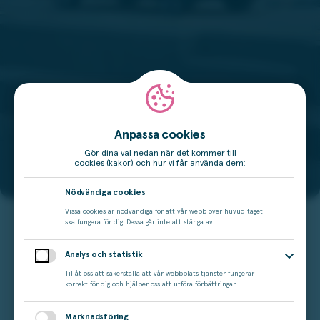
Anpassa cookies
Gör dina val nedan när det kommer till
cookies (kakor) och hur vi får använda dem:
Nödvändiga cookies
Vissa cookies är nödvändiga för att vår webb över huvud taget
ska fungera för dig. Dessa går inte att stänga av.
Vinster för sin tid
Analys och statistik
Vinster före sin tid
Tillåt oss att säkerställa att vår webbplats tjänster fungerar
korrekt för dig och hjälper oss att utföra förbättringar.
Vi har levererat drömvinster i sextio år. Gissa om man
vände sig om när den första Volvo Amazon P220
Marknadsföring