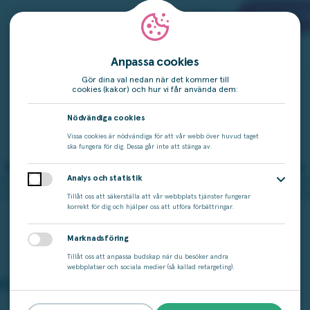
50 kr
100 kr
Beställ n
Anpassa cookies
Gör dina val nedan när det kommer till
cookies (kakor) och hur vi får använda dem:
Nödvändiga cookies
Vissa cookies är nödvändiga för att vår webb över huvud taget
ska fungera för dig. Dessa går inte att stänga av.
Skrapa och vinn
Andra Chansen
och registrera dina lotter för
Varje lott ger dig också en ex
Analys och statistik
vinstchans. Åldersgräns 18 år.
att vinna 10 000 kronor i pre
Tillåt oss att säkerställa att vår webbplats tjänster fungerar
korrekt för dig och hjälper oss att utföra förbättringar.
Marknadsföring
Tillåt oss att anpassa budskap när du besöker andra
webbplatser och sociala medier (så kallad retargeting).
ljonlotteriet
Vårt ansvar
Spelar du för mycket?