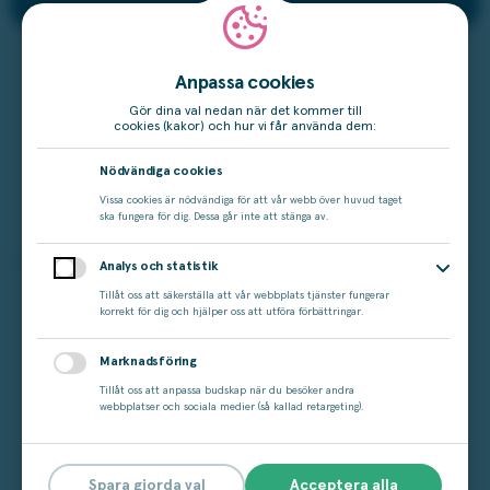
Anpassa cookies
Gör dina val nedan när det kommer till
cookies (kakor) och hur vi får använda dem:
Nödvändiga cookies
Vissa cookies är nödvändiga för att vår webb över huvud taget
ska fungera för dig. Dessa går inte att stänga av.
Analys och statistik
Tillåt oss att säkerställa att vår webbplats tjänster fungerar
korrekt för dig och hjälper oss att utföra förbättringar.
Marknadsföring
Tillåt oss att anpassa budskap när du besöker andra
webbplatser och sociala medier (så kallad retargeting).
Spara gjorda val
Acceptera alla