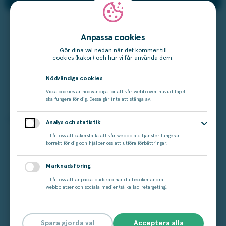
Anpassa cookies
Gör dina val nedan när det kommer till
cookies (kakor) och hur vi får använda dem:
Nödvändiga cookies
Vissa cookies är nödvändiga för att vår webb över huvud taget
ska fungera för dig. Dessa går inte att stänga av.
Analys och statistik
Tillåt oss att säkerställa att vår webbplats tjänster fungerar
korrekt för dig och hjälper oss att utföra förbättringar.
Marknadsföring
Tillåt oss att anpassa budskap när du besöker andra
webbplatser och sociala medier (så kallad retargeting).
Spara gjorda val
Acceptera alla