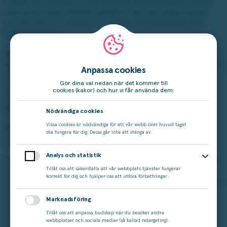
Friday! Och äntligen är vår populära tävling tillbaka med ett
nytt klurigt kryss. Perfekt särskilt för dig som gillar korsord
och att vinna. Vi belönar tre vinnare med fantastiska 100
kronor i bonus.
När:
klockan 13.00–15.00
Hur:
Så fort du tror dig veta kryssets lösenord mejlar du in det
Anpassa cookies
till vinnare@miljonlotteriet.se. Glöm inte att ange ditt
Gör dina val nedan när det kommer till
nickname.
cookies (kakor) och hur vi får använda dem:
Läs mer här:
Bingokrysset
Var:
I chattrum 1
Nödvändiga cookies
Vissa cookies är nödvändiga för att vår webb över huvud taget
Från och med idag kan du vinna upp till fyra
ska fungera för dig. Dessa går inte att stänga av.
chattspelsvinster per dag plus en tävling!
Analys och statistik
Visste du att tävlar ut totalt över 90 000 kronor i chattvinster
varje månad? Från och med idag har du möjlighet att vinna
Tillåt oss att säkerställa att vår webbplats tjänster fungerar
korrekt för dig och hjälper oss att utföra förbättringar.
upp till fyra chattspel varje dag, plus en tävling! Du kan vinna
två chattspel mellan klockan 9-16 och ytterligare två mellan
Marknadsföring
klockan 16-22. Du kan delta i chattspel i bingochatten och
dessa spelas ungefär vartannat bingospel när våra
Tillåt oss att anpassa budskap när du besöker andra
webbplatser och sociala medier (så kallad retargeting).
chattvärdar är på plats.